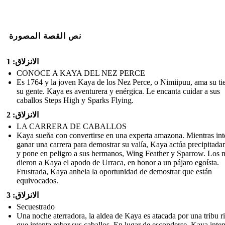
نص القصة المصورة
الانزلاق: 1
CONOCE A KAYA DEL NEZ PERCE
Es 1764 y la joven Kaya de los Nez Perce, o Nimiipuu, ama su tie
su gente. Kaya es aventurera y enérgica. Le encanta cuidar a sus
caballos Steps High y Sparks Flying.
الانزلاق: 2
LA CARRERA DE CABALLOS
Kaya sueña con convertirse en una experta amazona. Mientras int
ganar una carrera para demostrar su valía, Kaya actúa precipitad
y pone en peligro a sus hermanos, Wing Feather y Sparrow. Los n
dieron a Kaya el apodo de Urraca, en honor a un pájaro egoísta.
Frustrada, Kaya anhela la oportunidad de demostrar que están
equivocados.
الانزلاق: 3
Secuestrado
Una noche aterradora, la aldea de Kaya es atacada por una tribu r
que intenta robar sus caballos. En lugar de esconderse, Kaya inten