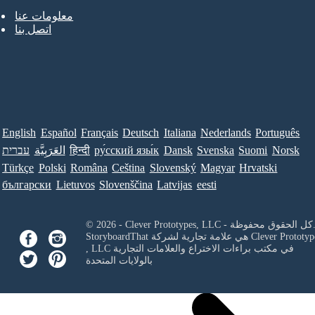
معلومات عنا
اتصل بنا
English
Español
Français
Deutsch
Italiana
Nederlands
Português
Norsk
Suomi
Svenska
Dansk
ру́сский язы́к
हिन्दी
العَرَبِيَّة
עברית
Türkçe
Polski
Româna
Ceština
Slovenský
Magyar
Hrvatski
български
Lietuvos
Slovenščina
Latvijas
eesti
Clever Prototypes, - كل الحقوق محفوظة.
Clever Prototyp
StoryboardThat هي علامة تجارية لشركة
في مكتب براءات الاختراع والعلامات التجارية
, LLC
بالولايات المتحدة