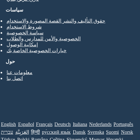
سياسات
حقوق التأليف والنشر القصة المصورة والاستخدام
شروط الاستخدام
سياسة الخصوصية
الخصوصية والأمن للمدارس والطلاب
إمكانية الوصول
خيارات الخصوصية الخاصة بك
حول
معلومات عنا
اتصل بنا
English
Español
Français
Deutsch
Italiana
Nederlands
Português
Norsk
Suomi
Svenska
Dansk
ру́сский язы́к
हिन्दी
العَرَبِيَّة
עברית
Türkçe
Polski
Româna
Ceština
Slovenský
Magyar
Hrvatski