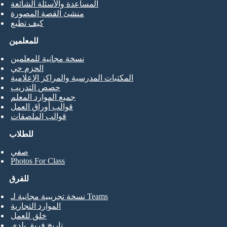
المساعدة والأسئلة الشائعة
منشئ القصة المصورة
كيف تطبع
للمعلمين
نسخة مجانية للمعلمين
الحزم حي
المكتبات المدرسية والمراكز الإعلامية
حصص التدريب
جميع الموارد المعلم
قوالب أوراق العمل
قوالب الملصقات
للطلاب
صفي
Photos For Class
للفرق
نسخة تجريبية مجانية لـ Teams
الموارد التجارية
خلق للعمل
تاريخ فريق بلدي