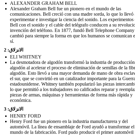
ALEXANDER GRAHAM BELL
Alexander Graham Bell fue un pionero en el mundo de las
comunicaciones. Bell creció con una madre sorda, lo que lo llevó 
experimentar e investigar la ciencia del sonido. Los experimentos
Bell con el sonido y el cable del telégrafo conducen a su revoluci
invención del teléfono. En 1877, fundó Bell Telephone Company
cambió para siempre la forma en que los humanos se comunican e
sí.
الانزلاق: 2
ELI WHITNEY
La desmotadora de algodón transformó la industria de producción
algodón al acelerar el proceso de eliminación de semillas de la fib
algodón. Esto llevó a una mayor demanda de mano de obra escla
el sur, que se convirtió en un catalizador importante para la Guerr
estadounidense. Whitney también popularizó las piezas intercambi
lo que permitió a los trabajadores no calificados reparar y reempla
piezas de armas, máquinas y herramientas de forma más rápida y
económica.
الانزلاق: 3
HENRY FORD
Henry Ford fue un pionero en la industria manufacturera y del
automóvil. La línea de ensamblaje de Ford ayudó a transformar el
mundo de la fabricación. Ford pudo producir el primer automóvil