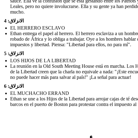
sauce. Ella ve la confusión que se está gestando entre los Patriots 
Leales, pero no quiere involucrarse. Ella y su gente ya han perdid
mucho.
الانزلاق: 4
EL HERRERO ESCLAVO
Ethan entrega el papel al herrero. El herrero esclaviza a un hombr
robado de África y lo obliga a trabajar. Oye a los hombres hablar 
impuestos y libertad. Piensa: "Libertad para ellos, no para mí".
الانزلاق: 5
LOS HIJOS DE LA LIBERTAD
La reunión en la Old South Meeting House está en marcha. Los H
de la Libertad creen que la charla no equivale a nada: "¡Este encu
no puede hacer más para salvar al país!" ¡La señal para actuar!
الانزلاق: 6
EL MUCHACHO ERRAND
Ethan se une a los Hijos de la Libertad para arrojar cajas de té des
barcos en el puerto de Boston para protestar contra el impuesto al 