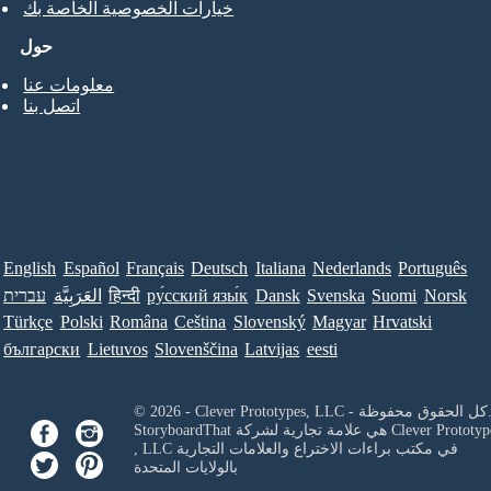
خيارات الخصوصية الخاصة بك
حول
معلومات عنا
اتصل بنا
English
Español
Français
Deutsch
Italiana
Nederlands
Português
Norsk
Suomi
Svenska
Dansk
ру́сский язы́к
हिन्दी
العَرَبِيَّة
עברית
Türkçe
Polski
Româna
Ceština
Slovenský
Magyar
Hrvatski
български
Lietuvos
Slovenščina
Latvijas
eesti
Clever Prototypes, - كل الحقوق محفوظة.
Clever Prototyp
StoryboardThat هي علامة تجارية لشركة
في مكتب براءات الاختراع والعلامات التجارية
, LLC
بالولايات المتحدة