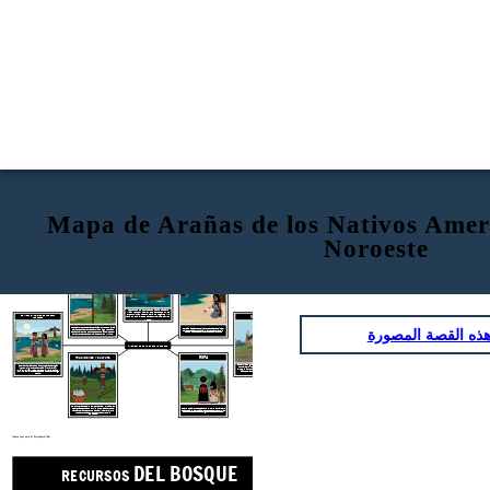
Mapa de Arañas de los Nativos Amer
Noroeste
DEL BOSQUE
RECURSOS
AMBIENTE
DE LA COSTA
RECURSOS
Las canoas de cedro están diseñadas para
viajar y pescar salmón. Los densos
bosques
proporcionan madera para los hogares y la
PRIMERAS NACIONES DE LA COSTA
Viviendas
caza de animales de caza como alces, ciervos
NOROESTE
y osos.
ذه القصة المصورة
El Océano Pacífico proporciona conchas para hacer joyas y tallas decorativas y espirituales, incluso dinero. También cazaban mamíferos marinos, como focas y ballenas.
La costa noroeste se extiende hacia el sur desde Alaska a través de Canadá hasta California a lo largo del Océano Pacífico. Hay densos bosques de abetos, pinos y cedros y playas rocosas planas. El clima es templado y lluvioso.
AMERICANOS DE LA COSTA NOROESTE
ROPA
TRADICIONES Y CULTURA
Las Primeras Naciones que llaman
hogar a
esta región
incluyen
Tlingit,
Tsimshian,
Haida,
Kwakwaka'wakw (Kwakiutl),
Heiltsuk, Nuxalk (Bella Coola), Makah, Chinook y
Yurok. Hablan diferentes idiomas pero comparten un origen común.
Construyeron grandes casas de madera decoradas con tallas y pinturas ornamentales que podían albergar a muchas familias. Afuera hay enormes tótems tallados con símbolos de animales y espíritus.
Crearon ropa impermeable a partir del núcleo interior suave de la corteza de cedro para protegerse de las fuertes lluvias. Se confeccionaba ropa de abrigo con pieles de animales.
Tenían una rica tradición oral de historias y leyendas. Las ceremonias de Potlatch incluían comunidades enteras. También tallaron elementos de marfil, madera y piedra que eran prácticos o representaban creencias espirituales.
Create your own at Storyboard That
DEL BOSQUE
RECURSOS