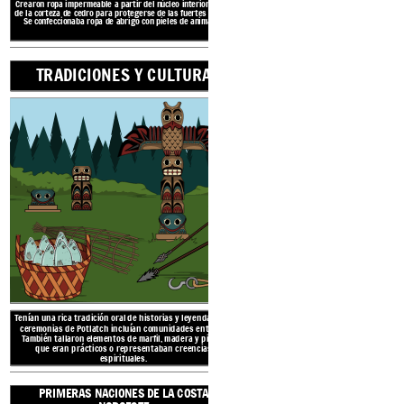
Crearon ropa impermeable a partir del núcleo interior suave
AMERICANOS DE LA
de la corteza de cedro para protegerse de las fuertes lluvias.
Se confeccionaba ropa de abrigo con pieles de animales.
TRADICIONES Y CULTURA
AMBI
PRIMERAS NACION
NOROE
Tenían una rica tradición oral de historias y leyendas. Las
ceremonias de Potlatch incluían comunidades enteras.
También tallaron elementos de marfil, madera y piedra
que eran prácticos o representaban creencias
espirituales.
PRIMERAS NACIONES DE LA COSTA