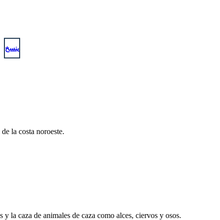
des enteras.
era y piedra
reencias
Crearon ropa impermeable a partir del núcleo interior suave
de la corteza de cedro para protegerse de las fuertes lluvias.
Se confeccionaba ropa de abrigo con pieles de animales.
ينسخ
Viviendas
 de la costa noroeste.
Construyeron grandes casas de madera decoradas
con tallas y pinturas ornamentales que podían
albergar a muchas familias. Afuera hay enormes
tótems tallados con símbolos de animales y
espíritus.
 y la caza de animales de caza como alces, ciervos y osos.