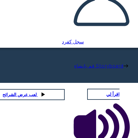
سجل كفرد
قم بإنشاء Storyboard
اقرأ لي
لعب عرض الشرائح