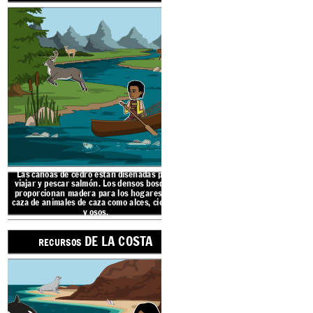
DE
RECURSOS
Las canoas de cedro están diseñadas para
viajar y pescar salmón. Los densos
bosques
proporcionan madera para los hogares y la
caza de animales de caza como alces, ciervos
y osos.
DE LA COSTA
RECURSOS
El Océano Pacífico proporciona
tallas decorativas y espiritua
cazaban mamíferos marinos,
AMERICANOS DE LA COSTA NOROESTE