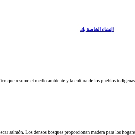
ceremonias de Potlatch incluían comunida
También tallaron elementos de marfil, mad
que eran prácticos o representaban c
de historias y leyendas. Las
uían comunidades enteras.
espirituales.
e marfil, madera y piedra
presentaban creencias
stán diseñadas para
ales.
. Los densos
bosques
إنشاء الخاصة بك!
ara los hogares y la
a como alces, ciervos
os.
El Océano Pacífico proporciona conchas para hacer joyas y
tallas decorativas y espirituales, incluso dinero. También
oard That
cazaban mamíferos marinos, como focas y ballenas.
fico que resume el medio ambiente y la cultura de los pueblos indígenas
 COSTA NOROESTE
ROPA
pescar salmón. Los densos bosques proporcionan madera para los hogares