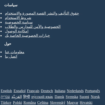
سياسات
حقوق التأليف والنشر القصة المصورة والاستخدام
شروط الاستخدام
سياسة الخصوصية
الخصوصية والأمن للمدارس والطلاب
إمكانية الوصول
خيارات الخصوصية الخاصة بك
حول
معلومات عنا
اتصل بنا
English
Español
Français
Deutsch
Italiana
Nederlands
Português
Norsk
Suomi
Svenska
Dansk
ру́сский язы́к
हिन्दी
العَرَبِيَّة
עברית
Türkçe
Polski
Româna
Ceština
Slovenský
Magyar
Hrvatski