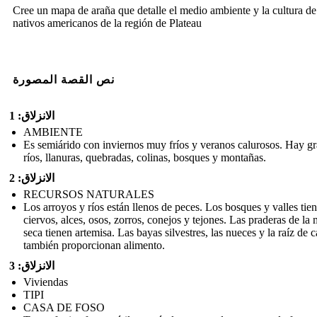
Cree un mapa de araña que detalle el medio ambiente y la cultura de
nativos americanos de la región de Plateau
نص القصة المصورة
الانزلاق: 1
AMBIENTE
Es semiárido con inviernos muy fríos y veranos calurosos. Hay g
ríos, llanuras, quebradas, colinas, bosques y montañas.
الانزلاق: 2
RECURSOS NATURALES
Los arroyos y ríos están llenos de peces. Los bosques y valles tie
ciervos, alces, osos, zorros, conejos y tejones. Las praderas de la
seca tienen artemisa. Las bayas silvestres, las nueces y la raíz de 
también proporcionan alimento.
الانزلاق: 3
Viviendas
TIPI
CASA DE FOSO