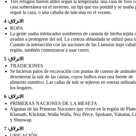
Tres refugios fueron útiles según la temporada: una casa de foso 
casa subterránea en el invierno, un tipi que era portátil y se usaba 
seguir la caza, o una cabaña de tule-mat en el verano.
الانزلاق: 4
ROPA
La gente usaba intrincados sombreros de canasta de hierba tejida 
ayudan a protegerse del sol. La corteza ablandada se utilizó para l
Cuando la interacción con las naciones de las Llanuras trajo caball
región, también comenzaron a usar cuero.
الانزلاق: 5
TRADICIONES
Se hicieron palos de excavación con puntas de cuerno de animale
desenterrar la raíz de las camas, cuyos bulbos eran una fuente de
alimento nutritivo. Las cañas de tule se tejieron en esteras utilizad
los hogares.
الانزلاق: 6
PRIMERAS NACIONES DE LA MESETA
Algunas de las Primeras Naciones que viven en la región de Plat
Klamath, Klickitat, Walla Walla, Nez Perce, Spokane, Yakama, Li
y Shuswap.
الانزلاق: 7
UBICACIÓN