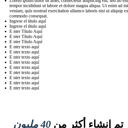
Lorem ipsum dolor sit amet, consectetur adipiscing elit, sed do e
tempor incididunt ut labore et dolore magna aliqua. Ut enim ad m
veniam, quis nostrud exercitation ullamco laboris nisi ut aliquip e
commodo consequat.
Ingrese el título aquí
Ingrese el título aquí
E nter Título Aquí
E nter Título Aquí
E nter Título Aquí
E nter texto aquí
E nter texto aquí
E nter texto aquí
E nter texto aquí
E nter texto aquí
E nter texto aquí
E nter texto aquí
E nter texto aquí
E nter texto aquí
تم إنشاء أكثر من
40 مليون