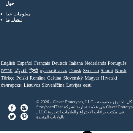
حول
معلومات عنا
اتصل بنا
English
Español
Français
Deutsch
Italiana
Nederlands
Português
Norsk
Suomi
Svenska
Dansk
ру́сский язы́к
हिन्दी
العَرَبِيَّة
עברית
Türkçe
Polski
Româna
Ceština
Slovenský
Magyar
Hrvatski
български
Lietuvos
Slovenščina
Latvijas
eesti
Clever Prototypes, - كل الحقوق محفوظة.
Clever Prototyp
StoryboardThat هي علامة تجارية لشركة
في مكتب براءات الاختراع والعلامات التجارية
, LLC
بالولايات المتحدة