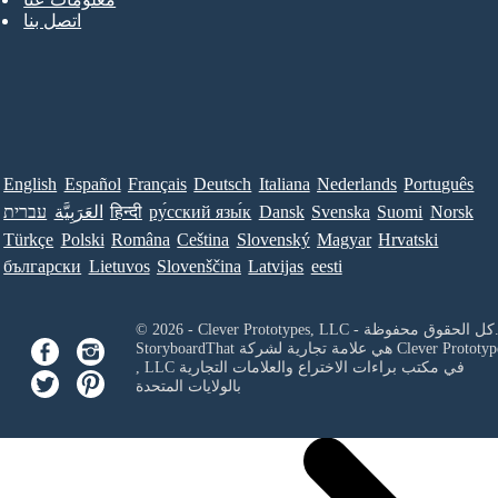
اتصل بنا
English
Español
Français
Deutsch
Italiana
Nederlands
Português
Norsk
Suomi
Svenska
Dansk
ру́сский язы́к
हिन्दी
العَرَبِيَّة
עברית
Türkçe
Polski
Româna
Ceština
Slovenský
Magyar
Hrvatski
български
Lietuvos
Slovenščina
Latvijas
eesti
Clever Prototypes, - كل الحقوق محفوظة.
Clever Prototyp
StoryboardThat هي علامة تجارية لشركة
في مكتب براءات الاختراع والعلامات التجارية
, LLC
بالولايات المتحدة