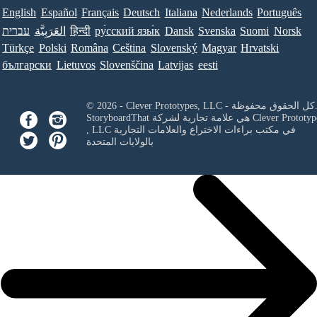
English
Español
Français
Deutsch
Italiana
Nederlands
Português
Norsk
Suomi
Svenska
Dansk
ру́сский язы́к
हिन्दी
العَرَبِيَّة
עברית
Türkçe
Polski
Româna
Ceština
Slovenský
Magyar
Hrvatski
български
Lietuvos
Slovenščina
Latvijas
eesti
Clever Prototypes, - كل الحقوق محفوظة.
Clever Prototyp
StoryboardThat هي علامة تجارية لشركة
في مكتب براءات الاختراع والعلامات التجارية
, LLC
بالولايات المتحدة