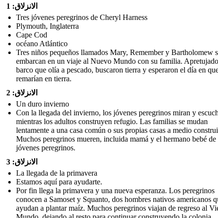
الانزلاق: 1
Tres jóvenes peregrinos de Cheryl Harness
Plymouth, Inglaterra
Cape Cod
océano Atlántico
Tres niños pequeños llamados Mary, Remember y Bartholomew s
embarcan en un viaje al Nuevo Mundo con su familia. Apretujado
barco que olía a pescado, buscaron tierra y esperaron el día en qu
remarían en tierra.
الانزلاق: 2
Un duro invierno
Con la llegada del invierno, los jóvenes peregrinos miran y escuc
mientras los adultos construyen refugio. Las familias se mudan
lentamente a una casa común o sus propias casas a medio construi
Muchos peregrinos mueren, incluida mamá y el hermano bebé de 
jóvenes peregrinos.
الانزلاق: 3
La llegada de la primavera
Estamos aquí para ayudarte.
Por fin llega la primavera y una nueva esperanza. Los peregrinos
conocen a Samoset y Squanto, dos hombres nativos americanos q
ayudan a plantar maíz. Muchos peregrinos viajan de regreso al Vi
Mundo, dejando al resto para continuar construyendo la colonia.