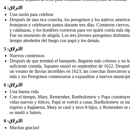
الانزلاق: 4
Una razón para celebrar
Después de una rica cosecha, los peregrinos y los nativos americ
festejaron y celebraron juntos durante tres días. Comieron ciervos,
y calabazas, y los hombres corrieron para ver quién corría más ráp
Fue un momento de alegría. Los tres jóvenes peregrinos disfrutar
tiempo alrededor del fuego con papá y los demás.
الانزلاق: 5
Nuevos comienzos
Después de que terminó el banquete, llegaron más colonos y no h
suficiente comida. Squanto murió en septiembre de 1622. Despué
un verano de lluvias increíbles en 1623, las cosechas florecieron 
más y los Peregrinos comenzaron a expandirse a nuevos municipi
الانزلاق: 6
Una buena vida
Con el tiempo, Mary, Remember, Bartholomew y Papa construye
vidas nuevas y felices. Papá se volvió a casar, Bartholomew se m
regreso a Inglaterra, Mary se casó y tuvo 8 hijos, y Remember se 
se mudó a Salem.
الانزلاق: 0
Muchas gracias!