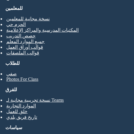
للمعلمين
نسخة مجانية للمعلمين
الحزم حي
المكتبات المدرسية والمراكز الإعلامية
حصص التدريب
جميع الموارد المعلم
قوالب أوراق العمل
قوالب الملصقات
للطلاب
صفي
Photos For Class
للفرق
نسخة تجريبية مجانية لـ Teams
الموارد التجارية
خلق للعمل
تاريخ فريق بلدي
سياسات