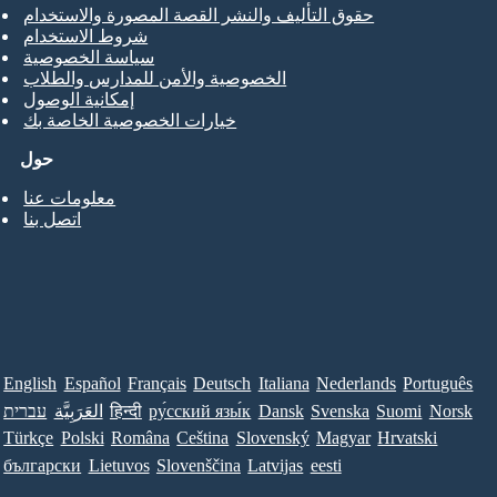
حقوق التأليف والنشر القصة المصورة والاستخدام
شروط الاستخدام
سياسة الخصوصية
الخصوصية والأمن للمدارس والطلاب
إمكانية الوصول
خيارات الخصوصية الخاصة بك
حول
معلومات عنا
اتصل بنا
English
Español
Français
Deutsch
Italiana
Nederlands
Português
Norsk
Suomi
Svenska
Dansk
ру́сский язы́к
हिन्दी
العَرَبِيَّة
עברית
Türkçe
Polski
Româna
Ceština
Slovenský
Magyar
Hrvatski
български
Lietuvos
Slovenščina
Latvijas
eesti