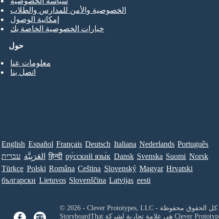
سياسة الخصوصية
الخصوصية والأمن للمدارس والطلاب
إمكانية الوصول
خيارات الخصوصية الخاصة بك
حول
معلومات عنا
اتصل بنا
English
Español
Français
Deutsch
Italiana
Nederlands
Português
Norsk
Suomi
Svenska
Dansk
ру́сский язы́к
हिन्दी
العَرَبِيَّة
עברית
Türkçe
Polski
Româna
Ceština
Slovenský
Magyar
Hrvatski
български
Lietuvos
Slovenščina
Latvijas
eesti
Clever Prototypes, - كل الحقوق محفوظة.
Clever Prototyp
StoryboardThat هي علامة تجارية لشركة