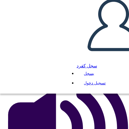
2. Ülevaade
انسخ هذه القصة المصورة
إنشاء لوحة القصة
لعب عرض الشرائح
اقرأ لي
سجل كفرد
يسجل
تسجيل دخول