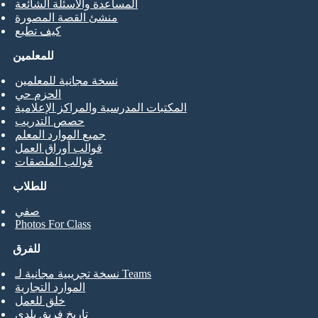
المساعدة والأسئلة الشائعة
منشئ القصة المصورة
كيف تطبع
للمعلمين
نسخة مجانية للمعلمين
الحزم حي
المكتبات المدرسية والمراكز الإعلامية
حصص التدريب
جميع الموارد المعلم
قوالب أوراق العمل
قوالب الملصقات
للطلاب
صفي
Photos For Class
للفرق
نسخة تجريبية مجانية لـ Teams
الموارد التجارية
خلق للعمل
تاريخ فريق بلدي