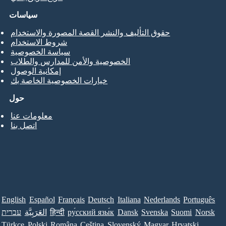
سياسات
حقوق التأليف والنشر القصة المصورة والاستخدام
شروط الاستخدام
سياسة الخصوصية
الخصوصية والأمن للمدارس والطلاب
إمكانية الوصول
خيارات الخصوصية الخاصة بك
حول
معلومات عنا
اتصل بنا
English
Español
Français
Deutsch
Italiana
Nederlands
Português
Norsk
Suomi
Svenska
Dansk
ру́сский язы́к
हिन्दी
العَرَبِيَّة
עברית
Türkçe
Polski
Româna
Ceština
Slovenský
Magyar
Hrvatski