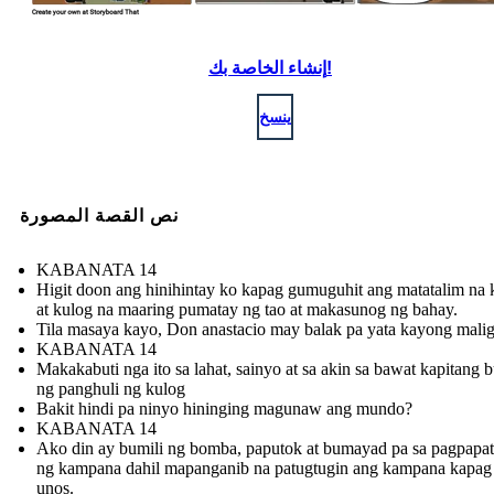
إنشاء الخاصة بك!
ينسخ
نص القصة المصورة
KABANATA 14
Higit doon ang hinihintay ko kapag gumuguhit ang matatalim na k
at kulog na maaring pumatay ng tao at makasunog ng bahay.
Tila masaya kayo, Don anastacio may balak pa yata kayong maligo
KABANATA 14
Makakabuti nga ito sa lahat, sainyo at sa akin sa bawat kapitang b
ng panghuli ng kulog
Bakit hindi pa ninyo hininging magunaw ang mundo?
KABANATA 14
Ako din ay bumili ng bomba, paputok at bumayad pa sa pagpapa
ng kampana dahil mapanganib na patugtugin ang kampana kapa
unos .