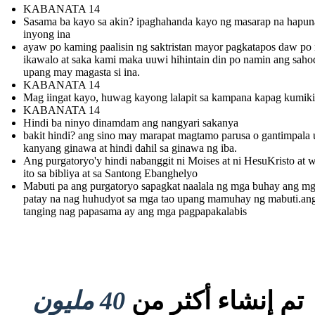
KABANATA 14
Sasama ba kayo sa akin? ipaghahanda kayo ng masarap na hapun
inyong ina
ayaw po kaming paalisin ng saktristan mayor pagkatapos daw po
ikawalo at saka kami maka uuwi hihintain din po namin ang saho
upang may magasta si ina.
KABANATA 14
Mag iingat kayo, huwag kayong lalapit sa kampana kapag kumiki
KABANATA 14
Hindi ba ninyo dinamdam ang nangyari sakanya
bakit hindi? ang sino may marapat magtamo parusa o gantimpala 
kanyang ginawa at hindi dahil sa ginawa ng iba.
Ang purgatoryo'y hindi nabanggit ni Moises at ni HesuKristo at w
ito sa bibliya at sa Santong Ebanghelyo
Mabuti pa ang purgatoryo sapagkat naalala ng mga buhay ang m
patay na nag huhudyot sa mga tao upang mamuhay ng mabuti.an
tanging nag papasama ay ang mga pagpapakalabis
تم إنشاء أكثر من
40 مليون