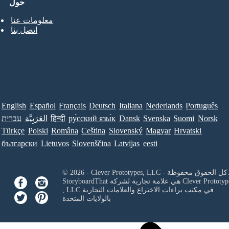
حول
معلومات عنا
اتصل بنا
English
Español
Français
Deutsch
Italiana
Nederlands
Português
Norsk
Suomi
Svenska
Dansk
ру́сский язы́к
हिन्दी
العَرَبِيَّة
עברית
Türkçe
Polski
Româna
Ceština
Slovenský
Magyar
Hrvatski
български
Lietuvos
Slovenščina
Latvijas
eesti
Clever Prototypes, - كل الحقوق محفوظة.
Clever Prototyp
StoryboardThat هي علامة تجارية لشركة
في مكتب براءات الاختراع والعلامات التجارية
, LLC
بالولايات المتحدة