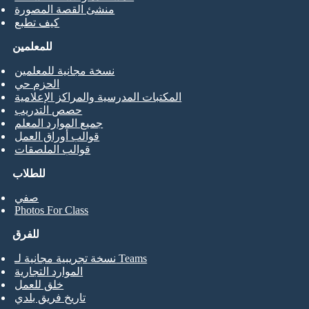
منشئ القصة المصورة
كيف تطبع
للمعلمين
نسخة مجانية للمعلمين
الحزم حي
المكتبات المدرسية والمراكز الإعلامية
حصص التدريب
جميع الموارد المعلم
قوالب أوراق العمل
قوالب الملصقات
للطلاب
صفي
Photos For Class
للفرق
نسخة تجريبية مجانية لـ Teams
الموارد التجارية
خلق للعمل
تاريخ فريق بلدي