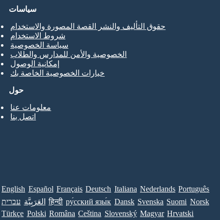
سياسات
حقوق التأليف والنشر القصة المصورة والاستخدام
شروط الاستخدام
سياسة الخصوصية
الخصوصية والأمن للمدارس والطلاب
إمكانية الوصول
خيارات الخصوصية الخاصة بك
حول
معلومات عنا
اتصل بنا
English
Español
Français
Deutsch
Italiana
Nederlands
Português
Norsk
Suomi
Svenska
Dansk
ру́сский язы́к
हिन्दी
العَرَبِيَّة
עברית
Türkçe
Polski
Româna
Ceština
Slovenský
Magyar
Hrvatski