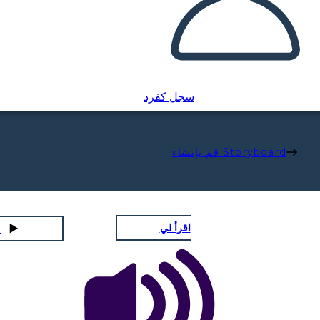
سجل كفرد
قم بإنشاء Storyboard
اقرأ لي
لعب عر