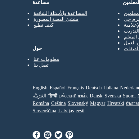
لمعلمين
مساعدة
معلمين
المساعدة والأسئلة الشائعة
حزم حي
منشئ القصة المصورة
إعلامية
كيف تطبع
تدريب
 المعلم
 العمل
حول
ملصقات
معلومات عنا
اتصل بنا
English
Español
Français
Deutsch
Italiana
Nederlan
Suomi
Svenska
Dansk
ру́сский язы́к
हिन्दी
العَرَبِيَّة
Româna
Ceština
Slovenský
Magyar
Hrvatski
бълга
Slovenščina
Latvijas
eesti