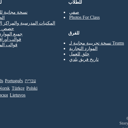
للطلاب
ل
صفي
نسخة مجانية لل
Photos For Class
ال
المكتبات المدرسية والمراكز ال
حصص ال
للفرق
جميع الموارد
قوالب أوراق
نسخة تجريبية مجانية لـ Teams
قوالب ال
الموارد التجارية
خلق للعمل
تاريخ فريق بلدي
עברית
Português
ds
Norsk
Türkçe
Polski
рски
Lietuvos