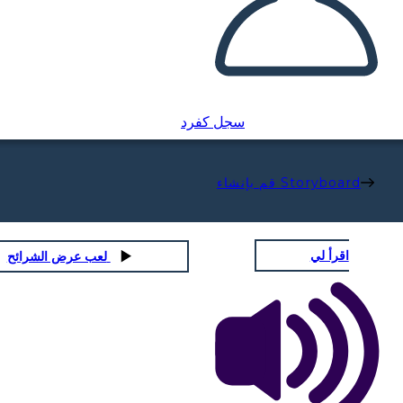
سجل كفرد
قم بإنشاء Storyboard
اقرأ لي
لعب عرض الشرائح