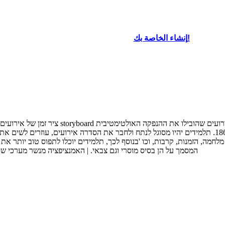
إنشاء الخاصة بك!
ציר זמן של אירועים שהובילו אליו ההכרזה על ש
של ההכרזה על שחרור העבדים של אברהם לינקולן בשנת 1863. תלמידים יהיו מסוגל לנתח ולחבר את הסדרה א
חמה, הזמנות, קרבות, וכו 'בנוסף לכך, תלמידים יוכלו לתפוס טוב יותר את 
המסמך על הן בסיס מוסרי וגם צבאי. | האמנציפציה מנשר מערכי שי
Thu Jan 01 1
12:03:58 AM