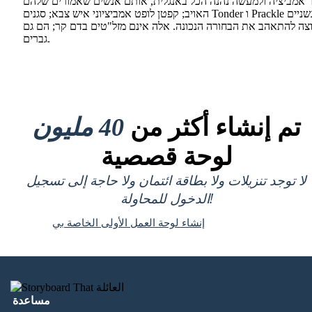
 אמביציה ולמעשה נהנה הכל באנגלית, אותם אנשים שאמורים שלהם
האויב; קפטן לופט אמביציוני איש צבא; סגנים Tonder ו Prackle הם רגשניים
צה להתאהב את הבחורה הנכונה. אלה אינם מזל"טים בדם קר; הם גם
גברים.
تم إنشاء أكثر من
40 مليون
لوحة قصصية
لا توجد تنزيلات ولا بطاقة ائتمان ولا حاجة إلى تسجيل
الدخول للمحاولة!
إنشاء لوحة العمل الأولى الخاصة بي
مساعدة