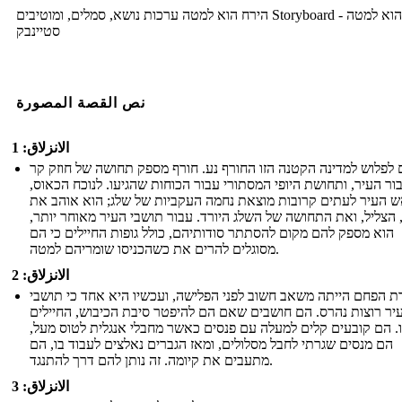
הירח הוא למטה ערכות נושא, סמלים, ומוטיבים Storyboard - הירח הוא למטה
סטיינבק
نص القصة المصورة
الانزلاق: 1
 לפלוש למדינה הקטנה הזו החורף נע. חורף מספק תחושה של חוזק קר
ור העיר, ותחושת היופי המסתורי עבור הכוחות שהגיעו. לנוכח הכאוס,
 העיר לעתים קרובות מוצאת נחמה העקביות של שלג; הוא אוהב את
 הצליל, ואת התחושה של השלג היורד. עבור תושבי העיר מאוחר יותר,
הוא מספק להם מקום להסתתר סודותיהם, כולל גופות החיילים כי הם
מסוגלים להרים את כשהכניסו שומריהם למטה.
الانزلاق: 2
ת הפחם הייתה משאב חשוב לפני הפלישה, ועכשיו היא אחד כי תושבי
יר רוצות נהרס. הם חושבים שאם הם להיפטר סיבת הכיבוש, החיילים
ו. הם קובעים קלים למעלה עם פנסים כאשר מחבלי אנגלית לטוס מעל,
הם מנסים שגרתי לחבל מסלולים, ומאז הגברים נאלצים לעבוד בו, הם
מתעבים את קיומה. זה נותן להם דרך להתנגד.
الانزلاق: 3