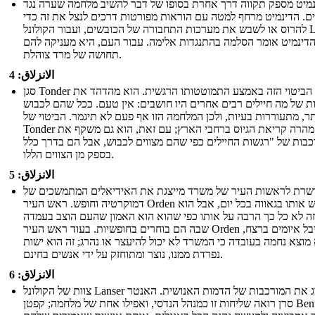
מיט מספק תקווה דרך אחרת בסופו של דבר להשיב מלחמה שערה נגד
ם. הדינמיט מרחף למטה עם הוראות מפורטות דרכים לנצל את זה כדי
להרוס או לשבש את מערכות התחבורה של הכובשים, ועבור הקולונל Lanser,
דינמיט אומר הסלמה בהתנגדות אלימה. עבור העם, היא מעניקה להם
תחושה של מרד צוהלת.
الانزلاق: 4
סגן Tonder מוציא הביטוי הזה באמצע התמוטטותו הרגשית. הוא מהדהד את
ות של מה חיילים רבים אחרים היו חושבים: אין טעם. ככל שהם לכבוש
תר, מתעוררות בעיות, ולכן המלחמה הזו אף פעם לא תיגמר. הביטוי של
Tonder הופך מהרה קריאת הגיוס ברחבי הארץ; עם זאת, הוא גם משקף את
בות של "רגשות החיילים כפי שהם מצווים לכבוש, אבל הם בדרך כלל
בספק מן הצווים הללו.
الانزلاق: 5
רת לראשות העיר של משרד מייצגת את האידיאלים המתמשכים של
דמוקרטיה וחופש. ראש העיר Orden לובש אותו בגאווה בכל יום, אבל הוא
זה לא כל כך הרבה על אותו כפי שהוא הוא האמון שהעם הוצב בעמדה
שבה הם בוחרים בחופשיות. בעוד ראש העיר Orden הוא קיבל איומים ברצח,
מוצא נחמה בעובדה כי המשרד לא יכול להיעצר או נהרג; זה הוא ישות
נפרדת ממנו, נוצר ומתוחזק על ידי אנשים בחינם.
الانزلاق: 6
צוות של הקולונל Lanser מייצג את המורכבות של הדמות האנושית. האנטר
סרן רואה שליחות זו כמנהל הנדסי, ואפילו אחת של מלחמה; קפטן Bentick