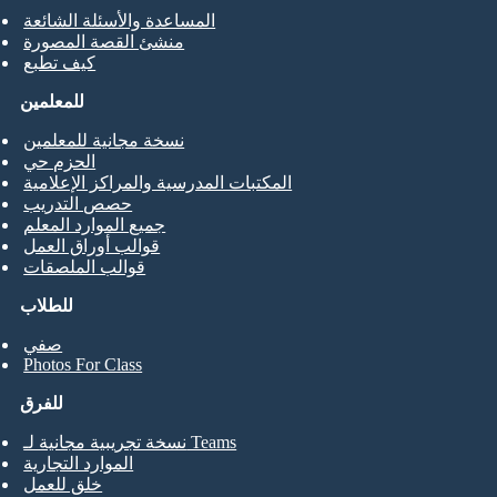
المساعدة والأسئلة الشائعة
منشئ القصة المصورة
كيف تطبع
للمعلمين
نسخة مجانية للمعلمين
الحزم حي
المكتبات المدرسية والمراكز الإعلامية
حصص التدريب
جميع الموارد المعلم
قوالب أوراق العمل
قوالب الملصقات
للطلاب
صفي
Photos For Class
للفرق
نسخة تجريبية مجانية لـ Teams
الموارد التجارية
خلق للعمل