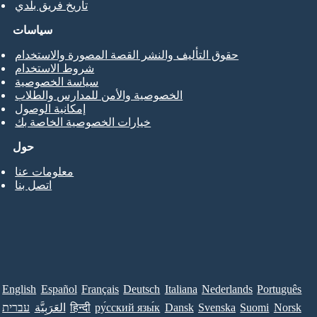
تاريخ فريق بلدي
سياسات
حقوق التأليف والنشر القصة المصورة والاستخدام
شروط الاستخدام
سياسة الخصوصية
الخصوصية والأمن للمدارس والطلاب
إمكانية الوصول
خيارات الخصوصية الخاصة بك
حول
معلومات عنا
اتصل بنا
English
Español
Français
Deutsch
Italiana
Nederlands
Português
Norsk
Suomi
Svenska
Dansk
ру́сский язы́к
हिन्दी
العَرَبِيَّة
עברית