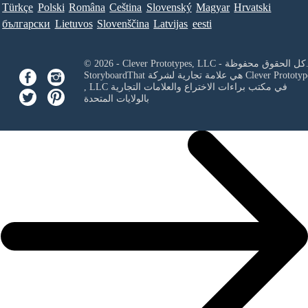
Türkçe
Polski
Româna
Ceština
Slovenský
Magyar
Hrvatski
български
Lietuvos
Slovenščina
Latvijas
eesti
Clever Prototypes, - كل الحقوق محفوظة.
Clever Prototyp
StoryboardThat هي علامة تجارية لشركة
في مكتب براءات الاختراع والعلامات التجارية
, LLC
بالولايات المتحدة