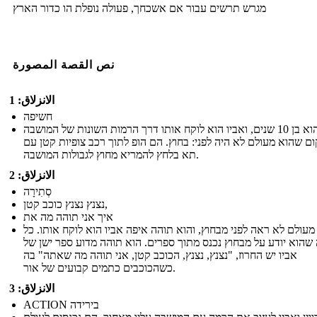
מגרש תרשים עבור אם אשכחך, פעולה נופלת הו כדור הארץ
نص القصة المصورة
الانزلاق: 1
חשיפה
מרווין הוא בן 10 שנים, ואביו הוא לוקח אותו דרך הרמות השונות של המושבה
ם שהוא מעולם לא היה לפני: בחוץ. הם הופ לתוך רכב צופיות קטן עם
תא בלחץ להמריא מחוץ לגבולות המושבה.
الانزلاق: 2
סְתִירָה
נצנץ נצנץ כוכב קטן,
איך אני תוהה מה את
 מעולם לא ראה לפני מבחוץ, והוא תוהה איפה אביו הוא לוקח אותו. כל
שהוא יודע על מבחוץ נכנס מתוך ספרים. הוא תוהה מדוע ספר ישן של
אביו יש החרוז, "נצנץ, נצנץ, הכוכב קטן, אני תוהה מה שאתה" בה
כשהכוכבים כתמים קבועים של אור.
الانزلاق: 3
ACTION בירידה