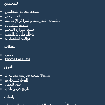
للمعلمين
نسخة مجانية للمعلمين
الحزم حي
المكتبات المدرسية والمراكز الإعلامية
حصص التدريب
جميع الموارد المعلم
قوالب أوراق العمل
قوالب الملصقات
للطلاب
صفي
Photos For Class
للفرق
نسخة تجريبية مجانية لـ Teams
الموارد التجارية
خلق للعمل
تاريخ فريق بلدي
سياسات