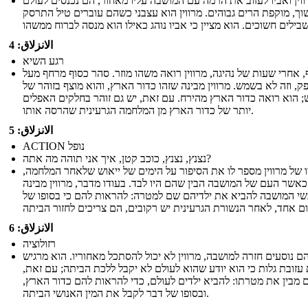
ווין ואביו לעזוב את הרמה עם המושבה עליו מאחור, הם נכנסים לעולם
וך, מוקפת הרים גבוהים. מרווין הוא עצבני כשהם עוברים טיל התרסק
الانزلاق: 4
רגע השיא
, אחרי שעות של נהיגה, מרווין רואה משהו מוזר. סהר כסוף מרחף מעל
ק, וזה לא בשמש. מרווין מבינה שזהו כדור הארץ, והוא מוצף בזוהר של
 הוא רואה כדור הארץ מהירח. עם זאת, יש גם זוהר בחלקים האפלים
יותר של כדור הארץ מן המלחמה הגרעינית שהרסה אותו.
الانزلاق: 5
ACTION נופל
נצנץ, נצנץ, כוכב קטן, איך אני תוהה מה אתה?
 של מרווין מספר לו את הסיפור על הימים של ייאוש שלאחר המלחמה,
כאשר העם של המושבה הבין שהם היו לבד. בעודו מדבר, מרווין מבינה
י המושבה להביא את ילדיהם שם למטרה: להראות להם כי בסופו של
الانزلاق: 6
רזולוציה
 נוסעים חזרה למושבה, מרווין לא יכול להסתכל מאחוריו. הוא מרגיש
עזובת גלות כי הוא יודע שהוא לעולם לא יקבל ללכת הביתה; עם זאת,
ם מבין את מטרתו: להביא ילדים לעולם, כדי להראות להם כדור הארץ,
ובסופו של דבר לקבל את המין האנושי הביתה.