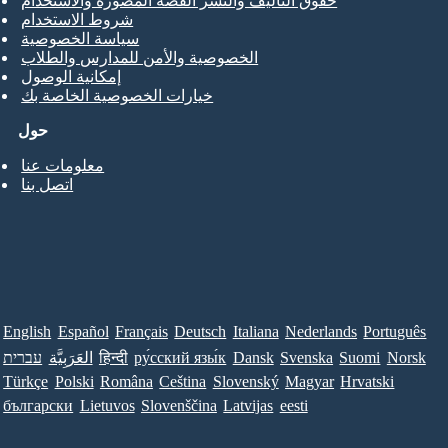
حقوق التأليف والنشر القصة المصورة والاستخدام
شروط الاستخدام
سياسة الخصوصية
الخصوصية والأمن للمدارس والطلاب
إمكانية الوصول
خيارات الخصوصية الخاصة بك
حول
معلومات عنا
اتصل بنا
English
Español
Français
Deutsch
Italiana
Nederlands
Português
Norsk
Suomi
Svenska
Dansk
ру́сский язы́к
हिन्दी
العَرَبِيَّة
עברית
Türkçe
Polski
Româna
Ceština
Slovenský
Magyar
Hrvatski
български
Lietuvos
Slovenščina
Latvijas
eesti