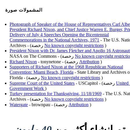
المشمولات صورة
Photograph of Speaker of the House of Representatives Carl Albe
President Richard Nixon, and Chief Justice Warren E. Burger, Pri
Delivery of July 4 Speeches Opening the Bicentennial
Commemorations in the National Archives, 1971
- The U.S. Nati
)
No known copyright restrictions
Archives - (رخصة
President Nixon with Dr. James Fletcher and Apollo 16 Astronaut
No known copyright restricti
NASA on The Commons - (رخصة
)
Attribution
- tonynetone - (رخصة
Richard Nixon
Supporters of Richard Nixon at the 1968 Republican National
Convention: Miami Beach, Florida
- State Library and Archives o
)
No known copyright restrictions
Florida - (رخصة
United 
- USCapitol - (رخصة
Supreme Court of the United States
Government Work
)
Turkey presentation for Thanksgiving, 11/18/1969
- The U.S. Nat
)
No known copyright restrictions
Archives - (رخصة
)
Attribution
- brownpau - (رخصة
Watergate
تم إنشاء أكثر من
40 مليون