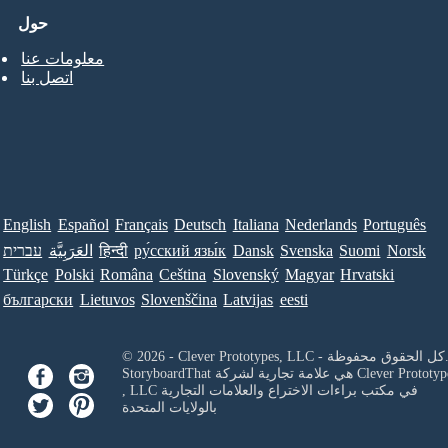
حول
معلومات عنا
اتصل بنا
English
Español
Français
Deutsch
Italiana
Nederlands
Português
Norsk
Suomi
Svenska
Dansk
ру́сский язы́к
हिन्दी
العَرَبِيَّة
עברית
Türkçe
Polski
Româna
Ceština
Slovenský
Magyar
Hrvatski
български
Lietuvos
Slovenščina
Latvijas
eesti
Clever Prototypes, - كل الحقوق محفوظة.
Clever Prototyp
StoryboardThat هي علامة تجارية لشركة
في مكتب براءات الاختراع والعلامات التجارية
, LLC
بالولايات المتحدة