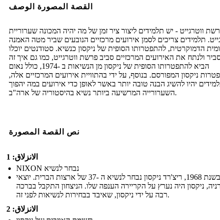
القصة المصورة الوصف
רשת ווטרגייט - יש תלמידים ליצור ציר זמן של מה יהיה המכונה שערוריית
ייט. תלמידים צריכים לסמן אירועים מרכזיים הנובעים שביר מטה האמנה
מית הדמוקרטית, להתפטרותו הסופית של ניקסון כנשיא. סטודנטים יוכלו
ביר ולנתח את האירועים המרכזיים סביב פרשת ווטרגייט, כמו גם איך זה
הביא להתפטרותו הסופית של ניקסון מן הנשיאות ב -1974, כולל נאום
רות ניקסון המפורסם. בנוסף, על ידי בהתוויית אירועים המרכזיים אלה,
מידים יהיו להשיג הבנה טובה יותר באשר לאופן כדי אירועים במה יהפוך
השערורייה המרשיעה ביותר נשיא בהיסטוריה של ארה"ב.
نص القصة المصورة
الانزلاق: 1
NIXON נבחר לנשיא
בשנת 1968, ריצ'רד ניקסון נבחר לנשיא ה -37 של ארצות הברית. יוצאי
ניה, ניקסון היה נערץ על הקריירה הענפה שלו. הניצחון התקבל בברכה
רבה על ידי ניקסון, שאיבד בבחירות לנשיאות לפני זה.
الانزلاق: 2