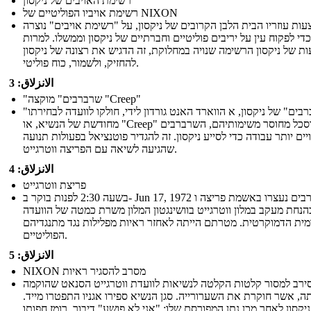
רשימת האויבים של ניקסון
רשימת אויביו הפוליטיים של NIXON
ות עוזריו הבית הלבן הקרובים של ניקסון, על "רשימת אויבים" נוצרה
כדי לפקוח עין על יריבים פוליטיים וחברתיים של ניקסון וממשלו. למרות
ת של ניקסון הרשימה שנויה במחלוקת, זה הדגיש את רצונה של ניקסון
להחזיק, ולשמור, כוח פוליטי.
الانزلاق: 3
"שרברבים" מוקצה "Creep"
"השרברבים" של ניקסון, א הווארד האנט גורדון לידי, חולקו לוועדה לבחירתו
מחודשת של הנשיא, או "Creep" מתוסכל מחוסר משימותיהם, השרברבים
יים יותר עבודה כדי לסייע ניקסון. זה להגדיר פוטנציאל בפעולות תנועה
שהגיעה לשיאה עם הפריצה ווטרגייט.
الانزلاق: 4
פריצת ווטרגייט
בשעה 2:30 לפנות בוקר ב- Jun 17, 1972 שרברבים נעצרו באשמת פריצה ו
הנחת מעקב במלון ווטרגייט בוושינגטון המלון משרת כמטה של ​​הוועדה
ית הדמוקרטית. מטרתם הייתה לאחזר ראיות מפלילות נגד מתנגדיהם
הפוליטיים.
الانزلاق: 5
NIXON מסרב להסגיר ראיות
סירב למסור קלטות הקלטה לנשיאות לוועדת ווטרגייט הסנאט שהוקמה
ה, אשר חוקרת את השערורייה. סגן הנשיא ספירו אגניו התפטרו מייד.
ניקסון לאחר מכן נתן המפורסם שלו: "אני לא פושע" דיבור, רומז חפותו