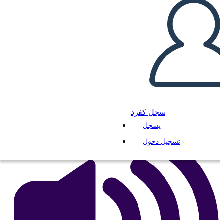
הנשיאות של רונלד רייגן -
הבחירות של 1980
انسخ هذه القصة المصورة
إنشاء لوحة القصة
لعب عرض الشرائح
اقرأ لي
سجل كفرد
يسجل
تسجيل دخول