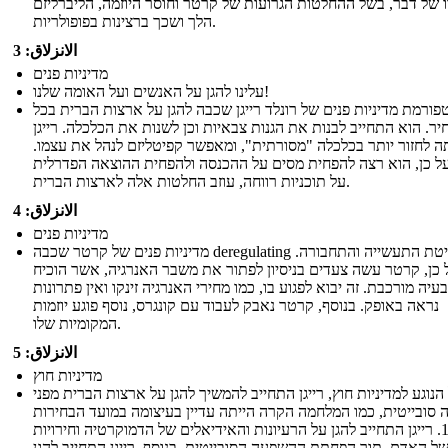
 של דבר, בשל ההחלטות הגרועות של קרטר וחוסר היוזמה, הליברליזם
הלך ושכך ברצינות בפופולריות.
الانزلاق: 3
מדיניות פנים
עלינו להגן על האנשים ועל האומה שלנו!
פורמת מדיניות פנים של רונלד רייגן שכבה להגן על ארצות הברית בכל
ר. הוא התחייב לבנות את הגנות צבאיות וכן לשנות את הכלכלה. רייגן
 לחזור יותר בכלכלה "מסורתית", ומאפשר קפיטליזם לנהל את עצמו.
ל כן, הוא רצה להפחית מסים על ההכנסה ולהפחית ההוצאה הפדרלית
על תוכניות רווחה, עוזב החלטות אלה לארצות הברית.
الانزلاق: 4
מדיניות פנים
מדיניות פנים של קרטר שכבה deregulating שליטת התעשייה והתחבורה.
 כן, קרטר עשה צעדים בניסיון לפתור את משבר האנרגיה, אשר הוכיח
עיה מורכבת. זה יבוא לפגוע בו, כמו מחירי האנרגיה זינקו ואין פתרונות
נראה באופק. בנוסף, קרטר נאבק לעבוד עם קונגרס, נוסף פוגע יוזמות
המקומיות שלו.
الانزلاق: 5
מדיניות חוץ
הנוגע למדיניות חוץ, רייגן התחייב להמשיך להגן על ארצות הברית מפני
סובייטית, כמו המלחמה הקרה הייתה עדיין בעיצומה במועד הבחירות
1980. רייגן התחייב להגן על הרעיונות והאידיאלים של הדמוקרטיה וחירויות
של האדם, תוך הפחתת ההשפעה הסובייטית. בנוסף, רייגן התחייב להגן