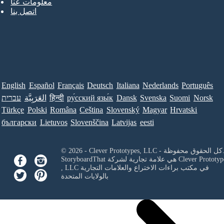
معلومات عنا
اتصل بنا
English
Español
Français
Deutsch
Italiana
Nederlands
Português
Norsk
Suomi
Svenska
Dansk
ру́сский язы́к
हिन्दी
العَرَبِيَّة
עברית
Türkçe
Polski
Româna
Ceština
Slovenský
Magyar
Hrvatski
български
Lietuvos
Slovenščina
Latvijas
eesti
Clever Prototypes, - كل الحقوق محفوظة.
Clever Prototyp
StoryboardThat هي علامة تجارية لشركة
في مكتب براءات الاختراع والعلامات التجارية
, LLC
بالولايات المتحدة