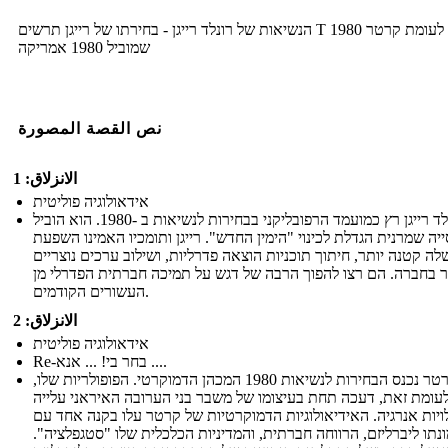
הנשיאות של רונלד רייגן - בחירתו של רייגן תרשים T 1980 לעומת קרטר
שמוביל 1980 אמריקה
نص القصة المصورة
الانزلاق: 1
אידאולוגיה פוליטית
רונלד רייגן רץ כמועמד הרפובליקני בבחירות לנשיאות ב -1980. הוא הוביל
יה שמרנית הגדלת לכינוי "הימין החדש". רייגן ותומכיו האמינו השפעת
ה קטנה יותר, חיתוך תוכניות הוצאה פדרליות, ושילוב ערכים נוצריים
ר בחברה. הם רצו להפוך הרבה של דגש על תמיכה חברתית הפדרלי מן
העשורים הקודמים.
الانزلاق: 2
אידאולוגיה פוליטית
Re-בחר בי! ... אנא ....
ג'ימי קרטר נכנס הבחירות לנשיאות 1980 המכהן הדמוקרטי. הפופולריות שלו,
עומת זאת, דעכה תחת בעיצומו של משבר בני הערובה האיראני עלייה
ויות אנרגיה. האידיאולוגיות הדמוקרטיות של קרטר עלו בקנה אחד עם
נתו ליברליזם, הרווחה חברתית, והמדיניות הכלכלית שלו "סטגפלציה".