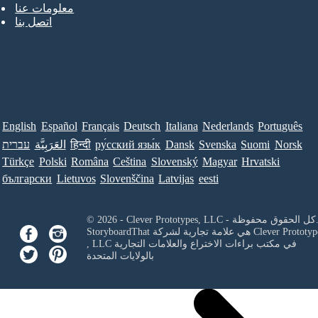
معلومات عنا
اتصل بنا
English
Español
Français
Deutsch
Italiana
Nederlands
Português
Norsk
Suomi
Svenska
Dansk
ру́сский язы́к
हिन्दी
العَرَبِيَّة
עברית
Türkçe
Polski
Româna
Ceština
Slovenský
Magyar
Hrvatski
български
Lietuvos
Slovenščina
Latvijas
eesti
Clever Prototypes, - كل الحقوق محفوظة.
Clever Prototyp
StoryboardThat هي علامة تجارية لشركة
في مكتب براءات الاختراع والعلامات التجارية
, LLC
بالولايات المتحدة