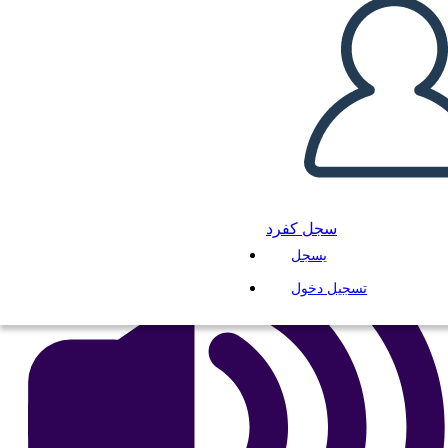
הצרפתים vs הבריטי
انسخ هذه القصة المصورة
إنشاء لوحة القصة
لعب عرض الشرائح
اقرأ لي
سجل كفرد
يسجل
تسجيل دخول