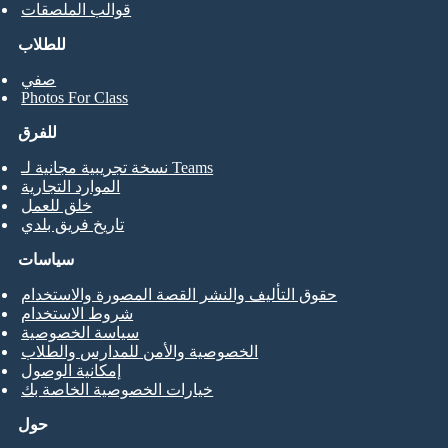
قوالب الملصقات
للطلاب
صفي
Photos For Class
للفرق
نسخة تجريبية مجانية لـ Teams
الموارد التجارية
خلق للعمل
تاريخ فريق بلدي
سياسات
حقوق التأليف والنشر القصة المصورة والاستخدام
شروط الاستخدام
سياسة الخصوصية
الخصوصية والأمن للمدارس والطلاب
إمكانية الوصول
خيارات الخصوصية الخاصة بك
حول