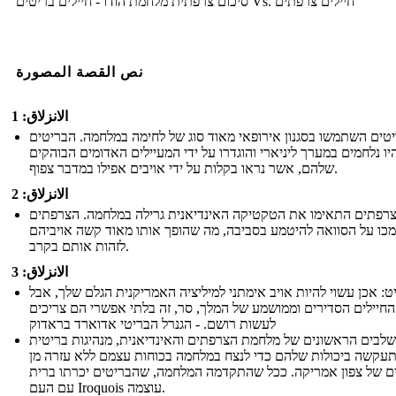
סיכום צרפתית מלחמת הודו - חיילים בריטים Vs. חיילים צרפתים
نص القصة المصورة
الانزلاق: 1
טים השתמשו בסגנון אירופאי מאוד סוג של לחימה במלחמה. הבריטים
יו נלחמים במערך ליניארי והוגדרו על ידי המעיילים האדומים הבוהקים
שלהם, אשר נראו בקלות על ידי אויבים אפילו במדבר צפוף.
الانزلاق: 2
רפתים התאימו את הטקטיקה האינדיאנית גרילה במלחמה. הצרפתים
כו על הסוואה להיטמע בסביבה, מה שהופך אותו מאוד קשה אויביהם
לזהות אותם בקרב.
الانزلاق: 3
ט: אכן עשוי להיות אויב אימתני למיליציה האמריקנית הגלם שלך, אבל
החיילים הסדירים וממושמע של המלך, סר, זה בלתי אפשרי הם צריכים
לעשות רושם. - הגנרל הבריטי אדוארד בראדוק
לבים הראשונים של מלחמת הצרפתים והאינדיאנית, מנהיגות בריטית
עקשה ביכולות שלהם כדי לנצח במלחמה בכוחות עצמם ללא עזרה מן
 של צפון אמריקה. ככל שהתקדמה המלחמה, שהבריטים יכרתו ברית
עם העם Iroquois עוצמה.