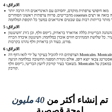
الانزلاق: 4
מאז חיפושי צרפתית מוקדם, יחסיהם עם האינדיאנים היו הרבה יותר
מהבריטים. פרווה צרפתית ראשוני הסוחרים couerurs דה בואה או רצים
الانزلاق: 5
הנהגה הבריטית כללה אדוארד בראדוק, ג'יימס וולף, וכן ג'ורג 'וושינגטון
יר. כל שלושת המנהיגים חווים אובדן במלחמה; וושינגטון איבדה הכרח
פורט, בעוד הן בראדוק וולף נהרגו בקרבות.
الانزلاق: 6
הצרפתים היו להוביל בעיקר על ידי לואי-ז'וזף דה Montcalm. Montcalm היה
סטרטג צבאי יוצא דופן, אולם נקודת המפנה החשובה במלחמה הגיעה
כשאבד בעיר קוויבק ליועץ הבריטי, ג'יימס וולף. Montcalm נהרג במאבק על
קוויבק.
تم إنشاء أكثر من
40 مليون
لوحة قصصية