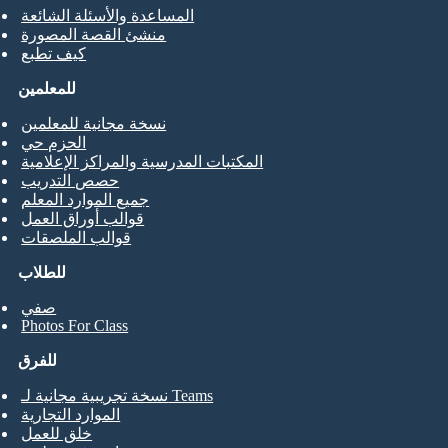
المساعدة والأسئلة الشائعة
منشئ القصة المصورة
كيف تطبع
للمعلمين
نسخة مجانية للمعلمين
الحزم حي
المكتبات المدرسية والمراكز الإعلامية
حصص التدريب
جميع الموارد المعلم
قوالب أوراق العمل
قوالب الملصقات
للطلاب
صفي
Photos For Class
للفرق
نسخة تجريبية مجانية لـ Teams
الموارد التجارية
خلق للعمل