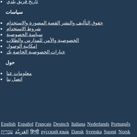
تاريخ فريق بلدي
سياسات
حقوق التأليف والنشر القصة المصورة والاستخدام
شروط الاستخدام
سياسة الخصوصية
الخصوصية والأمن للمدارس والطلاب
إمكانية الوصول
خيارات الخصوصية الخاصة بك
حول
معلومات عنا
اتصل بنا
English
Español
Français
Deutsch
Italiana
Nederlands
Português
Norsk
Suomi
Svenska
Dansk
ру́сский язы́к
हिन्दी
العَرَبِيَّة
עברית