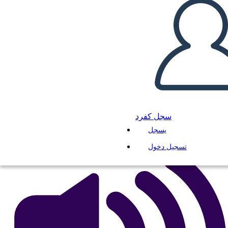
ציר זמן - הנתיב של ניקסון
לנשיאות
انسخ هذه القصة المصورة
إنشاء لوحة القصة
لعب عرض الشرائح
سجل كفرد
اقرأ لي
يسجل
تسجيل دخول