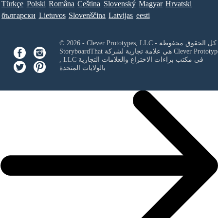
Türkçe
Polski
Româna
Ceština
Slovenský
Magyar
Hrvatski
български
Lietuvos
Slovenščina
Latvijas
eesti
Clever Prototypes, - كل الحقوق محفوظة.
Clever Prototyp
StoryboardThat هي علامة تجارية لشركة
في مكتب براءات الاختراع والعلامات التجارية
, LLC
بالولايات المتحدة