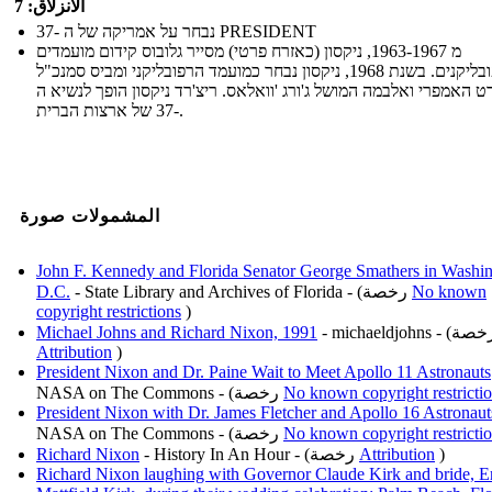
الانزلاق: 7
נבחר על אמריקה של ה -37 PRESIDENT
מ 1963-1967, ניקסון (כאזרח פרטי) מסייר גלובוס קידום מועמדים
רפובליקנים. בשנת 1968, ניקסון נבחר כמועמד הרפובליקני ומביס סמנכ"ל
רט האמפרי ואלבמה המושל ג'ורג 'וואלאס. ריצ'רד ניקסון הופך לנשיא ה
-37 של ארצות הברית.
المشمولات صورة
John F. Kennedy and Florida Senator George Smathers in Washin
No known
- State Library and Archives of Florida - (رخصة
D.C.
copyright restrictions
)
michaeldjohn - (رخصة
Michael Johns and Richard Nixon, 1991
Attribution
)
President Nixon and Dr. Paine Wait to Meet Apollo 11 Astronauts
No known copyright restricti
NASA on The Commons - (رخصة
President Nixon with Dr. James Fletcher and Apollo 16 Astronaut
No known copyright restricti
NASA on The Commons - (رخصة
)
Attribution
- History In An Hour - (رخصة
Richard Nixon
Richard Nixon laughing with Governor Claude Kirk and bride, E