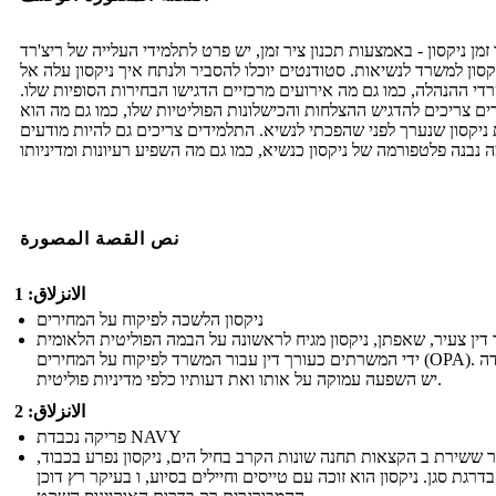
 זמן ניקסון - באמצעות תכנון ציר זמן, יש פרט לתלמידי העלייה של ריצ'רד
קסון למשרד לנשיאות. סטודנטים יוכלו להסביר ולנתח איך ניקסון עלה אל
די ההנהלה, כמו גם מה אירועים מרכזיים הדגישו הבחירות הסופיות שלו.
ים צריכים להדגיש ההצלחות והכישלונות הפוליטיות שלו, כמו גם מה הוא
ניקסון שנערך לפני שהפכתי לנשיא. התלמידים צריכים גם להיות מודעים
نص القصة المصورة
الانزلاق: 1
ניקסון הלשכה לפיקוח על המחירים
 דין צעיר, שאפתן, ניקסון מגיח לראשונה על הבמה הפוליטית הלאומית
ידי המשרתים כעורך דין עבור המשרד לפיקוח על המחירים (OPA). העמדה
יש ​​השפעה עמוקה על אותו ואת דעותיו כלפי מדיניות פוליטית.
الانزلاق: 2
פריקה נכבדת NAVY
 ששירת ב הקצאות תחנה שונות הקרב בחיל הים, ניקסון נפרע בכבוד,
בדרגת סגן. ניקסון הוא זוכה עם טייסים וחיילים בסיוע, ו בעיקר רץ דוכן