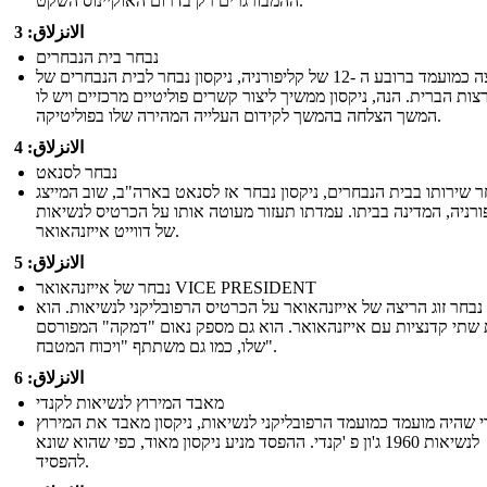
ההמבורגרים רק בדרום האוקיינוס ​​השקט.
الانزلاق: 3
נבחר בית הנבחרים
ריצה כמועמד ברובע ה -12 של קליפורניה, ניקסון נבחר לבית הנבחרים של
צות הברית. הנה, ניקסון ממשיך ליצור קשרים פוליטיים מרכזיים ויש לו
המשך הצלחה בהמשך לקידום העלייה המהירה שלו בפוליטיקה.
الانزلاق: 4
נבחר לסנאט
 שירותו בבית הנבחרים, ניקסון נבחר אז לסנאט בארה"ב, שוב המייצג
ורניה, המדינה בביתו. עמדתו תעזור מעוטה אותו על הכרטיס לנשיאות
של דווייט אייזנהאואר.
الانزلاق: 5
נבחר של אייזנהאואר VICE PRESIDENT
 נבחר זוג הריצה של אייזנהאואר על הכרטיס הרפובליקני לנשיאות. הוא
שתי קדנציות עם אייזנהאואר. הוא גם מספק נאום "דמקה" המפורסם
שלו, כמו גם משתתף "ויכוח המטבח".
الانزلاق: 6
מאבד המירוץ לנשיאות לקנדי
 שהיה מועמד כמועמד הרפובליקני לנשיאות, ניקסון מאבד את המירוץ
לנשיאות 1960 ג'ון פ 'קנדי. ההפסד מניע ניקסון מאוד, כפי שהוא שונא
להפסיד.