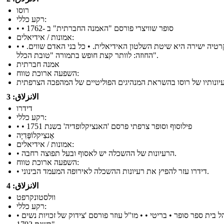
רוסו
רקע כללי:
• • סופר שוויצרי פורסם "האמנה החברתית" ב -1762
אמונות / אידיאלים:
• דמוקרטיה ישירה היא שיטת השלטון האידיאלית. • כל בני האדם שווים. •
החוזה: לוותר קצת חופש בתמורה "טובת הכלל".
אמנה חברתית
השפעה ארוכת טווח:
الانزلاق: 3
דידרו
רקע כללי:
• • פילוסוף וסופר צרפתי פרסם 'האנציקלופדיה' בשנת 1751
אֶנצִיקלוֹפֶּדִיָה
אמונות / אידיאלים:
• הרעיונות של ההשכלה יש לאסוף ובעל תפוצה רחבה.
השפעה ארוכת טווח:
• דידרו עזר להפיץ את רעיונות ההשכלה לאירופה המעמד הבינוני.
الانزلاق: 4
וולסטונקרפט
רקע כללי:
• מנהל בית ספר סופר • בריטי • • מו"ל עוזר פורסם 'צידוק של זכויות נשים