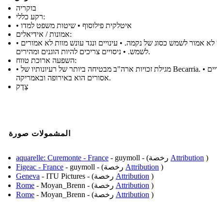
בוקריה
רקע כללי:
• איטלקית פילוסוף • שיטות משפט למדו
אמונות / אידיאלים:
• חוקי לא אמור לשמש כסוג של נקמה. • עינויים ונגד עונש מוות לא אמורים
לשמש. • ניסויים צריכים להיות הוגנים ומהירים.
השפעה ארוכת טווח:
• מגילת זכויות ארה"ב מבטיחה ביותר של רעיונותיו של Becarria. • העינויים
אסורים הוא באירופה ובאמריקה.
צֶדֶק
المشمولات صورة
)
Attribution
- guymoll - (رخصة
aquarelle: Curemonte - France
)
Attribution
- guymoll - (رخصة
Figeac - France
)
Attribution
- ITU Pictures - (رخصة
Geneva
)
Attribution
- Moyan_Brenn - (رخصة
Rome
)
Attribution
- Moyan_Brenn - (رخصة
Rome