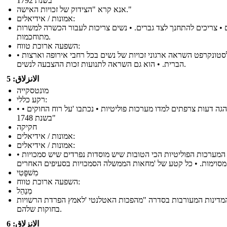
"בשנת 1792
אנא קרא "הצידוק של זכויות האישה."
אמונות / אידיאלים:
 • צריכים להתחנך לצד גברים. • נשים צריכות לעבור הכשרה למשרות
מתוחכמות.
השפעה ארוכת טווח:
• וולסטונקרפט השראה ארגוני זכויות של נשים בכל רחבי אירופה וארצות
הברית. • הוא גם השראה לתנועות זכות ההצבעה לנשים.
الانزلاق: 5
מונטסקייה
רקע כללי:
• • סופר והגה דעות צרפתים למדו מערכות פוליטיות • נכתבו 'על רוח החוקים
"בשנת 1748
חקיקה
אמונות / אידיאלים:
אמונות / אידיאלים:
• המערכות הפוליטיות הכי הטובות שיש מוסדות נפרדים שיש סמכויות
סעיפים האחרים.
מִשׁפָּטִי
השפעה ארוכת טווח:
מְנַהֵל
מדינות המעורבות בסדרה "מהפכות האטלנטי 'לאמץ הפרדת הרשויות
בחוקות שלהם.
الانزلاق: 6