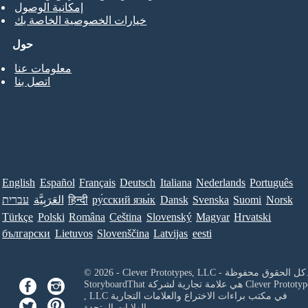
إمكانية الوصول
خيارات الخصوصية الخاصة بك
حول
معلومات عنا
اتصل بنا
English
Español
Français
Deutsch
Italiana
Nederlands
Português
Norsk
Suomi
Svenska
Dansk
ру́сский язы́к
हिन्दी
العَرَبِيَّة
עברית
Türkçe
Polski
Româna
Ceština
Slovenský
Magyar
Hrvatski
български
Lietuvos
Slovenščina
Latvijas
eesti
Clever Prototypes, - كل الحقوق محفوظة.
Clever Prototyp
StoryboardThat هي علامة تجارية لشركة
في مكتب براءات الاختراع والعلامات التجارية
, LLC
بالولايات المتحدة