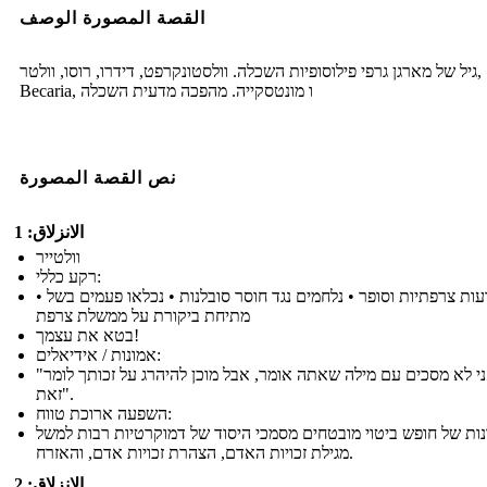
القصة المصورة الوصف
גיל של מארגן גרפי פילוסופיות השכלה. וולסטונקרפט, דידרו, רוסו, וולטר,
Becaria, ו מונטסקייה. מהפכה מדעית השכלה
نص القصة المصورة
الانزلاق: 1
וולטייר
רקע כללי:
• הוגה דעות צרפתיות וסופר • נלחמים נגד חוסר סובלנות • נכלאו פעמים בשל
מתיחת ביקורת על ממשלת צרפת
בטא את עצמך!
אמונות / אידיאלים:
"אני לא מסכים עם מילה שאתה אומר, אבל מוכן להיהרג על זכותך לומר
זאת".
השפעה ארוכת טווח:
נות של חופש ביטוי מובטחים מסמכי היסוד של דמוקרטיות רבות למשל
מגילת זכויות האדם, הצהרת זכויות אדם, והאזרח.
الانزلاق: 2