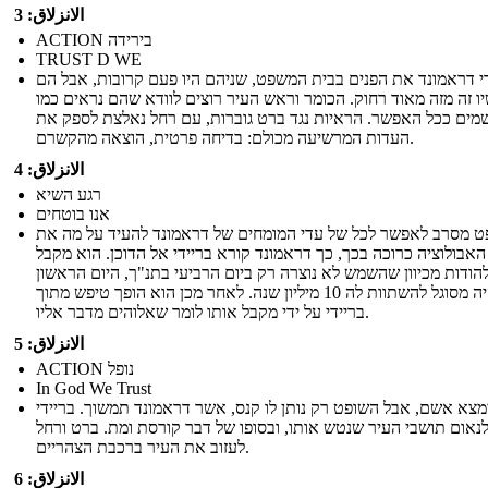
الانزلاق: 3
ACTION בירידה
TRUST D WE
י דראמונד את הפנים בבית המשפט, שניהם היו פעם קרובות, אבל הם
ו זה מזה מאוד רחוק. הכומר וראש העיר רוצים לוודא שהם נראים כמו
מים ככל האפשר. הראיות נגד ברט גוברות, עם רחל נאלצת לספק את
העדות המרשיעה מכולם: בדיחה פרטית, הוצאה מהקשרם.
الانزلاق: 4
רגע השיא
אנו בוטחים
ט מסרב לאפשר לכל של עדי המומחים של דראמונד להעיד על מה את
אבולוציה כרוכה בכך, כך דראמונד קורא בריידי אל הדוכן. הוא מקבל
להודות מכיוון שהשמש לא נוצרה רק ביום הרביעי בתנ"ך, היום הראשון
היה מסוגל להשתוות לה 10 מיליון שנה. לאחר מכן הוא הופך טיפש מתוך
בריידי על ידי מקבל אותו לומר שאלוהים מדבר אליו.
الانزلاق: 5
ACTION נופל
In God We Trust
מצא אשם, אבל השופט רק נותן לו קנס, אשר דראמונד תמשוך. בריידי
נאום תושבי העיר שנטש אותו, ובסופו של דבר קורסת ומת. ברט ורחל
לעזוב את העיר ברכבת הצהריים.
الانزلاق: 6