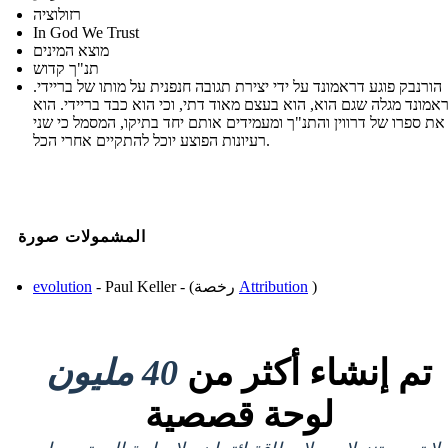
רזולוציה
In God We Trust
מוצא המינים
תנ"ך קדוש
הורנבק פוגע דראמונד על ידי יצירת תגובה חנפנית על מותו של בריידי.
אמונד מגלה שגם הוא, הוא בעצם מאוד דתי, וכי הוא כבד בריידי. הוא
את ספרו של דרווין והתנ"ך ומעמידים אותם יחד בתיקו, המסמל כי שני
רעיונות הפוצע יוכל להתקיים אחרי הכל.
المشمولات صورة
)
Attribution
- Paul Keller - (رخصة
evolution
تم إنشاء أكثر من
40 مليون
لوحة قصصية