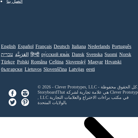
اتصل بنا
English
Español
Français
Deutsch
Italiana
Nederlands
Português
Norsk
Suomi
Svenska
Dansk
ру́сский язы́к
हिन्दी
العَرَبِيَّة
עברית
Türkçe
Polski
Româna
Ceština
Slovenský
Magyar
Hrvatski
български
Lietuvos
Slovenščina
Latvijas
eesti
Clever Prototypes, - كل الحقوق محفوظة.
Clever Prototyp
StoryboardThat هي علامة تجارية لشركة
في مكتب براءات الاختراع والعلامات التجارية
, LLC
بالولايات المتحدة