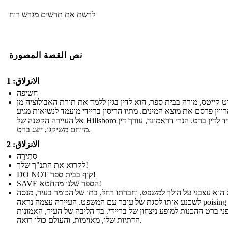
לרשת את תרשים מגרש רוח
نص القصة المصورة
الانزلاق: 1
חשיפה
 קייטס, מורה בבית ספר, הוא לדין בגין ללמד את תורת האבולוציה מן
וין פרסם את מוצא המינים. מתיו הריסון בריידי מועמד לנשיאות מגיע
אל העיירה הקטנה של Hillsboro להעמיד לדין ברט. הנרי דראמונד, עורך דין
מיוחם משיקגו, ייצג ברט.
الانزلاق: 2
סְתִירָה
לקרוא את התנ"ך שלך!
DO NOT קוף בבית ספר!
SAVE הספר שלנו מהחטא!
הוא עצבני על הולך למשפט, וחברתו רחל, בתו של הכומר בעיר, מנסה
לשכנע אותו לסגת של עובר עם המשפט. העיירה עצמה נראה poising עצמה
ני ברט ההכנות למופע ניצחון של בריידי. בד הליבה של העיר, האמונות
הדתיות שלו, מאוימות, והעולם כולו רואה.