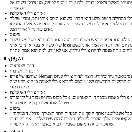
תערב כאשר צ'ארלי רודה, ולפעמים מוסיף לבעיה; מגן צ'רלי בשובו אל
המאפייה
איך צ'רלי חש כלפיו:
לי בתחילה חושב צולע הוא חברו. כשהוא תופס אותו גונב, ומבין שחלק
רים צולעים אמר לו במשך השנים היה אכזרי, הוא מוצא צולע הוא לא
אדם כזה גדול אחרי הכל.
ציטוט:
"הבוקר צולע הוא אופה הראש ויש לו רגל רעה והוא צולע הוא השתמש בשם
שלי כשהוא צעק ארני כי ארני losst עוגת יום הולדת. הוא אמר ארני בשם
الانزلاق: 8
ד"ר. שטראוס
תכונות חשובות:
שותפו של פרופ 'Nemur; פסיכיאטר נוירוכירורג; רוצה לעזור צ'רלי לנווט
ם הרגשיים החדשים שלו; מהסס להביא צ'רלי לאמנה כי הוא יודע שזה
מוקדם מדי.
איך צ'רלי חש כלפיו:
צ'רלי באמת מכבד ד"ר שטראוס, אבל בכנס מרגיש נבגד על ידו ופרופ Nemur
לטיפול אותו אלגרנון כמו ניסוי מדעי.
ציטוט:
" 'ככל אינטליגנטי אתה הופך את הבעיות יותר תצטרך, צ'רלי. הצמיחה
לקטואלית שלך הולכת להצליח הצמיחה הרגשית שלך ... אני רק רוצה
שתזכור כי זה המקום בשבילך לבוא כאשר אתה זקוק לעזרה. "