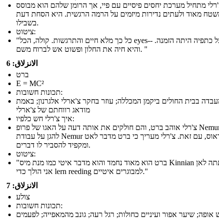
רלי מתחיל מערכת יחסים פיסיים עם פיי, אך הרומן שלהם הוא מבוסס
שטח מאוד ולעתים נדירות מיזמים על הרמה הרגשית. היא הסחת דעת
בשבילו.
ציטוט:
"כל כך מלא חיים והתרגשות. קולה, הכל eyes-- שלה על כתפיה היתה הזמנה.
והיא חיה את החלון ופשוט אש לברוח משם. "
الانزلاق: 6
ברט
E = MC²
תכונות חשובות:
עבדה בבית החולים ביקמן המכללה; עוזר בחקר צ'ארלי אלגרנון; באמת
מודאג רווחתם של צ'ארלי
איך צ'רלי חש כלפיו:
צ'רלי אוהב ברט, והם חולקים את אותה דעה על האגו של פרופ Nemur. הוא
להגן על עבודת Nemur ושטראוס, עם זאת. צ'רלי מעריך כי ברט מדבר לאט
ומקפיד להסביר לו דברים.
ציטוט:
"ברט הוא מאוד נחמד והוא מדבר איטי כמו מנת מיס Kinnian בכיתתה לאן
אני הולך כדי lern reeding למבוגרים איטיים."
الانزلاق: 7
צולע
תכונות חשובות:
אופה; שיער אפור ועיניים כחולות; רגל רעה; גונב מהמאפייה; לפעמים