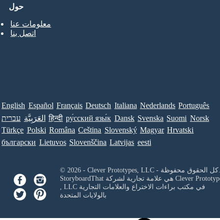
حول
معلومات عنا
اتصل بنا
English
Español
Français
Deutsch
Italiana
Nederlands
Português
Norsk
Suomi
Svenska
Dansk
ру́сский язы́к
हिन्दी
العَرَبِيَّة
עברית
Türkçe
Polski
Româna
Ceština
Slovenský
Magyar
Hrvatski
български
Lietuvos
Slovenščina
Latvijas
eesti
Clever Prototypes, - كل الحقوق محفوظة.
Clever Prototyp
StoryboardThat هي علامة تجارية لشركة
في مكتب براءات الاختراع والعلامات التجارية
, LLC
بالولايات المتحدة