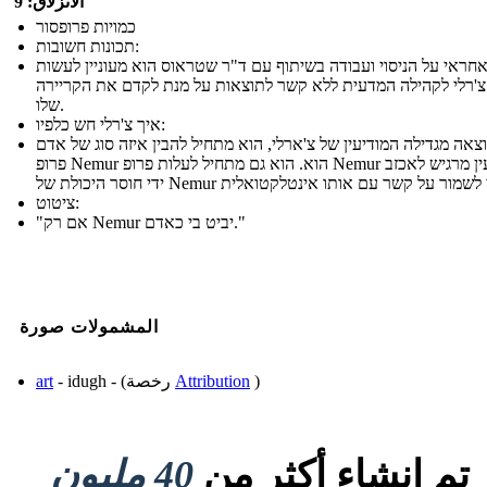
الانزلاق: 9
כמויות פרופסור
תכונות חשובות:
חראי על הניסוי ועבודה בשיתוף עם ד"ר שטראוס הוא מעוניין לעשות
'רלי לקהילה המדעית ללא קשר לתוצאות על מנת לקדם את הקריירה
שלו.
איך צ'רלי חש כלפיו:
צאה מגדילה המודיעין של צ'ארלי, הוא מתחיל להבין איזה סוג של אדם
פרופ Nemur הוא. הוא גם מתחיל לעלות פרופ Nemur במודיעין מרגיש לאכזב
ציטוט:
"אם רק Nemur יביט בי כאדם."
المشمولات صورة
)
Attribution
- idugh - (رخصة
art
تم إنشاء أكثر من
40 مليون