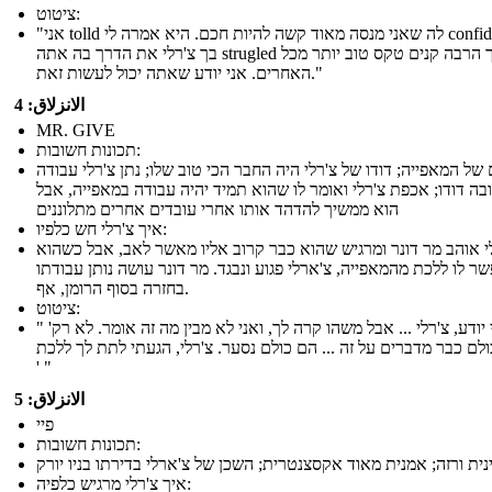
ציטוט:
"אני tolld לה שאני מנסה מאוד קשה להיות חכם. היא אמרה לי confidense
בך צ'רלי את הדרך בה אתה strugled כל כך הרבה קנים טקס טוב יותר מכל
האחרים. אני יודע שאתה יכול לעשות זאת."
الانزلاق: 4
MR. GIVE
תכונות חשובות:
של המאפייה; דודו של צ'רלי היה החבר הכי טוב שלו; נתן צ'רלי עבודה
בה דודו; אכפת צ'רלי ואומר לו שהוא תמיד יהיה עבודה במאפייה, אבל
הוא ממשיך להדהד אותו אחרי עובדים אחרים מתלוננים
איך צ'רלי חש כלפיו:
י אוהב מר דונר ומרגיש שהוא כבר קרוב אליו מאשר לאב, אבל כשהוא
ר לו ללכת מהמאפייה, צ'ארלי פגוע ונבגד. מר דונר עושה נותן עבודתו
בחזרה בסוף הרומן, אף.
ציטוט:
" 'אני יודע, צ'רלי ... אבל משהו קרה לך, ואני לא מבין מה זה אומר. לא רק
ולם כבר מדברים על זה ... הם כולם נסער. צ'רלי, הגעתי לתת לך ללכת.
' "
الانزلاق: 5
פיי
תכונות חשובות:
איך צ'רלי מרגיש כלפיה: