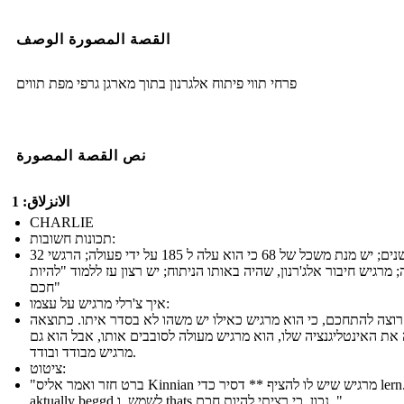
القصة المصورة الوصف
פרחי תווי פיתוח אלגרנון בתוך מארגן גרפי מפת תווים
نص القصة المصورة
الانزلاق: 1
CHARLIE
תכונות חשובות:
32 שנים; יש מנת משכל של 68 כי הוא עלה ל 185 על ידי פעולה; הרגשי
 מרגיש חיבור אלג'רנון, שהיה באותו הניתוח; יש רצון עז ללמוד "להיות
חכם"
איך צ'רלי מרגיש על עצמו:
 רוצה להתחכם, כי הוא מרגיש כאילו יש משהו לא בסדר איתו. כתוצאה
 את האינטליגנציה שלו, הוא מרגיש מעולה לסובבים אותו, אבל הוא גם
מרגיש מבודד ובודד.
ציטוט:
"ברט חזר ואמר אליס Kinnian מרגיש שיש לו להציף ** דסיר כדי lern. הוא
aktually beggd לשמש. ו thats נכון, כי רציתי להיות חכם. "