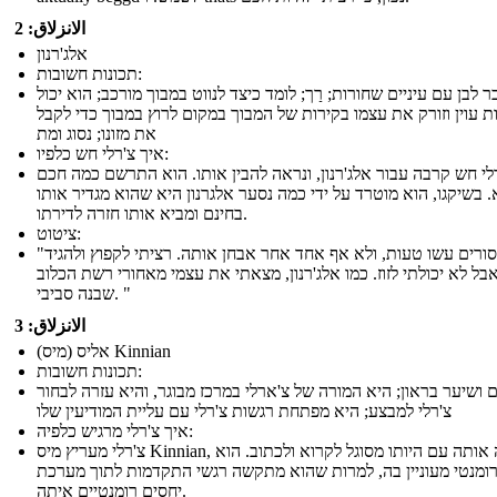
الانزلاق: 2
אלג'רנון
תכונות חשובות:
 לבן עם עיניים שחורות; רַך; לומד כיצד לנווט במבוך מורכב; הוא יכול
ת עוין וזורק את עצמו בקירות של המבוך במקום לרוץ במבוך כדי לקבל
את מזונו; נסוג ומת
איך צ'רלי חש כלפיו:
לי חש קרבה עבור אלג'רנון, ונראה להבין אותו. הוא התרשם כמה חכם
. בשיקגו, הוא מוטרד על ידי כמה נסער אלגרנון היא שהוא מגדיר אותו
בחינם ומביא אותו חזרה לדירתו.
ציטוט:
"הפרופסורים עשו טעות, ולא אף אחד אחר אבחן אותה. רציתי לקפוץ ולהגיד
בל לא יכולתי לזוז. כמו אלג'רנון, מצאתי את עצמי מאחורי רשת הכלוב
שבנה סביבי. "
الانزلاق: 3
אליס (מיס) Kinnian
תכונות חשובות:
ם ושיער בראון; היא המורה של צ'ארלי במרכז מבוגר, והיא עזרה לבחור
צ'רלי למבצע; היא מפתחת רגשות צ'רלי עם עליית המודיעין שלו
איך צ'רלי מרגיש כלפיה:
צ'רלי מעריץ מיס Kinnian, ומזכה אותה עם היותו מסוגל לקרוא ולכתוב. הוא
רומנטי מעוניין בה, למרות שהוא מתקשה רגשי התקדמות לתוך מערכת
יחסים רומנטיים איתה.