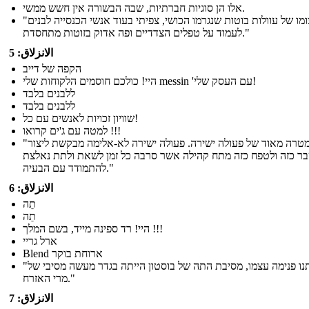
אלו הן סוגיות חברתיות, שבה הבשורה אין חשש ממשי.
"בעיצומו של עוולות בוטות שנגרמו הכושי, צפיתי בעוד אנשי הכנסייה לבנים
לעמוד על טפלים הצדדיים ופה אדוק בזוטות מתחסדת."
الانزلاق: 5
הקפה של דייב
היי! כולכם חוסמים הלקוחות שלי messin 'עם העסק שלי!
ללבנים בלבד
ללבנים בלבד
שוויון זכויות לאנשים עם כל!
למטה עם ג'ים קרואו !!!
"זוהי המטרה מאוד של פעולה ישירה. פעולה ישירה לא-אלימה מבקשת ליצור
ר כזה ולטפח כזה מתח קהילה אשר סרבה כל זמן לשאת ולתת נאלצת
להתמודד עם הבעיה."
الانزلاق: 6
תֵה
תֵה
היי! רד ספינה מייד, בשם המלך !!!
ארל גריי
Blend ארוחת בוקר
"ובמדינתנו פנימה עצמו, מסיבת התה של בוסטון הייתה בגדר מעשה מסיבי של
מרי האזרח."
الانزلاق: 7