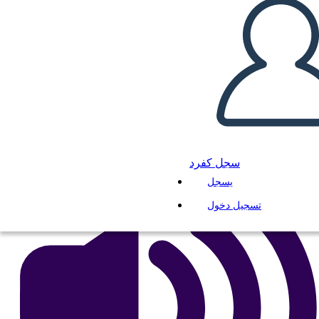
מכתב מכלא בירמינגהם - נושאים
انسخ هذه القصة المصورة
إنشاء لوحة القصة
لعب عرض الشرائح
اقرأ لي
سجل كفرد
يسجل
تسجيل دخول