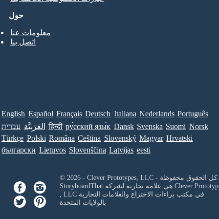
حول
معلومات عنا
اتصل بنا
English
Español
Français
Deutsch
Italiana
Nederlands
Português
Norsk
Suomi
Svenska
Dansk
ру́сский язы́к
हिन्दी
العَرَبِيَّة
עברית
Türkçe
Polski
Româna
Ceština
Slovenský
Magyar
Hrvatski
български
Lietuvos
Slovenščina
Latvijas
eesti
Clever Prototypes, - كل الحقوق محفوظة.
Clever Prototyp
StoryboardThat هي علامة تجارية لشركة
في مكتب براءات الاختراع والعلامات التجارية
, LLC
بالولايات المتحدة