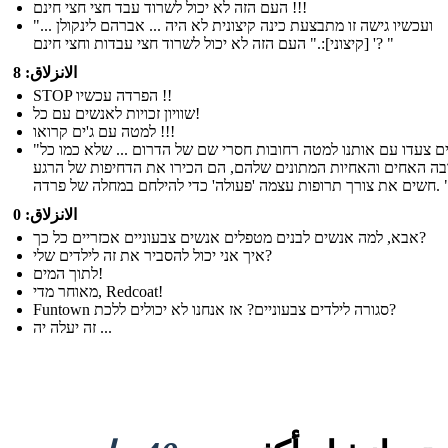
העם הזה לא יכול לשרוד עבד חצי חצי חינם !!!
"... ועכשיו גישה זו מתבצעת כינה קיצונית לא היה ... אברהם לינקולן
[קיצוני]:." העם הזה לא יכול לשרוד חצי עבדות וחצי חינם '? "
الانزلاق: 8
STOP הפרדה עכשיו !!
שוויון זכויות לאנשים עם כל!
למטה עם ג'ים קרואו !!!
"אחרים צעדו עם אותנו למטה רחובות חסרי שם של הדרום ... שלא כמו כל
ה האחים והאחיות המתונים שלהם, הם הכירו את הדחיפות של הרגע
 תרופות עצמה 'פעולה' כדי להילחם במחלה של פרדה. "
الانزلاق: 0
אבא, למה אנשים לבנים מטפלים אנשים צבעוניים אכזריים כל כך?
איך אני יכול להסביר את זה לילדים שלי?
לתוך המים!
מאוחר מדי, Redcoat!
Funtown סגורה לילדים צבעוניים? אז אנחנו לא יכולים ללכת?
זה יעלה יה ...