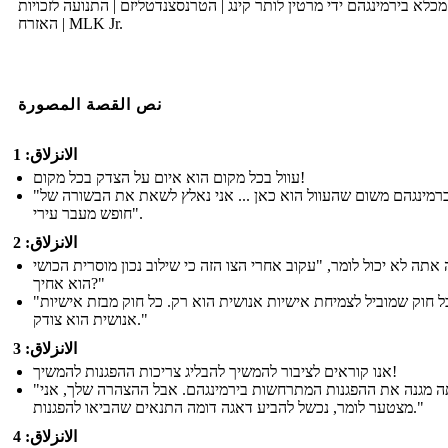
כלא בירמינגהם ידי מרטין לותר קינג | הטרנסצנדטליזם | התנועה לזכויות
האזרח | MLK Jr.
نص القصة المصورة
الانزلاق: 1
עוול בכל מקום הוא איום על הצדק בכל מקום!
"אני בברמינגהם משום שהעוול הוא כאן ... אני נאלץ לשאת את הבשורה של
חופש מעבר עירי".
الانزلاق: 2
אתה לא יכול לומר, "עקוב אחרי הצו הזה כי שילוב נכון מוסרית הכושי
הוא אחיך?"
"כל חוק שמוביל לצמיחת אישיות אנושית הוא רק. כל חוק מבזת אישיות
אנושית הוא צודק."
الانزلاق: 3
אנו קוראים לציבור להמשיך להבליג צריכות ההפגנות להמשיך!
"אתה מגנה את ההפגנות המתרחשות בירמינגהם. אבל ההצהרה שלך, אני
מצטער לומר, נכשל להביע דאגה דומה התנאים שהביאו להפגנות."
الانزلاق: 4