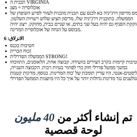
תכנית ה VIRGINIA
אוכלוסייה = מצג
ימס מדיסון וירג'יניה בא לכנס עם תכנית מובנית לעזור לסייע השיפוץ של
הממשלה. בתוכנית וירג'יניה שלו, מדיסון הציע שלוש רשויות השלטון.
קקת הסניף גם יהיה בעל שני בתים, או שניים בבית, מחוקק. ייצוג יהיה
מבוסס על הנחה של אוכלוסיית המדינה.
الانزلاق: 6
חטיבות בכנס
כוח הברית!
הממשלה הפדרלית STRONG!
יבות קיימות בקרב הצירים בוועידה. קבוצה אחת, הלאומנים, התווכחו
במשך ממשל פדרלי חזק כדי לפתור בעיות רבות. הקבוצה השנייה,
סטים-אנטי, היו עדיין תומכת של 'כוח המדינות. בנוסף, מדינות קטנות
تم إنشاء أكثر من
40 مليون
لوحة قصصية