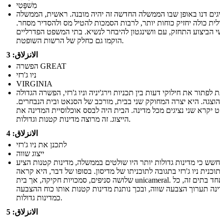
מִשׁפָּטִי
גים דנו באופן שבו הממשלה החדשה זה יהיה מובנה. ראשית, הממשלה
ית כולה יחזיק כוחות יותר, לרבות הסמכות להטיל מס ולהסדיר מסחר.
 הביצוע התחזק, עם וושינגטון להיבחר לנשיא. בתי המשפט הפדרליים
הוקמו גם כחלק של הרשות השופטת.
الانزلاق: 3
הפשרה GREAT
ניו ג'רזי
VIRGINIA
 לפתור את חילוקי דעות בין תכניות וירג'יניה וניו ג'רזי, הפשרה הגדולה
הוצגה. היא יצרה המחוקק שני בבית, מורכב של הסנאט ובית הנבחרים.
 יקרא שני נציגים מכל מדינה. הבית היה לבסס אוכלוסיית המדינה את
הייצוג. זה מרוצה מדינות קטנות וגדולות.
الانزلاق: 4
לתכנן את ניו ג'רזי
ייצוג שווה
שש כי מדינות גדולות יותר היו שולטים בממשלה, מדינות קטנות הציע
וכנית ניו ג'רזי בתגובה לתוכניתו של מדיסון. בסופו של דבר, היא קראה
שלושה סניפים, סמכויות חקיקה, אך בית unicameral. באחד בתים זה, כל
נה תערוך הצבעה שווה, ובכך נותנת מדינות קטנות אותו כוח ההצבעה
כמדינות גדולות.
الانزلاق: 5