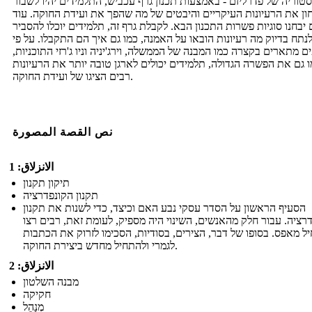
טוריה של פדרליזם - באמצעות תכנון גרף עכביש, התלמידים יהיו לשבור
ון את הרעיונות העיקריים והיבטים של מה שהפך את ועידת החוקה. עוד
יבחנו סוגיות פשרות התכנון הבא. לקבלת גרף זה, תלמידים יוכלו להסביר
לנתח בדיוק מה רעיונות הובאו על האמנה, כמו גם איך הם התקבלו. על פי
ם מתארים בקצרה כמו המבנה של הממשלה, וירג'יניה וניו ג'רזי התוכניות,
 גם את הפשרה הגדולה, תלמידים יכולים לארגן טובה יותר את הרעיונות
רבים הציגו של ועידת החוקה.
نص القصة المصورة
الانزلاق: 1
תיקון תקנון
תקנון הקונפדרציה
הסעיף הראשון על הסדר עסקי נבע האם וכיצד, כדי לשנות את תקנון
רציה. עבור חלק מהאנשים, השינוי היה מספיק, לעומת זאת, רבים רצו
ל מאפס. בסופו של דבר, הצירים, בסודיות, הסכימו לזרוק את הכתבות
לגמרי ולהתחיל מחדש ביצירת החוקה.
الانزلاق: 2
מבנה השלטון
חקיקה
מְנַהֵל