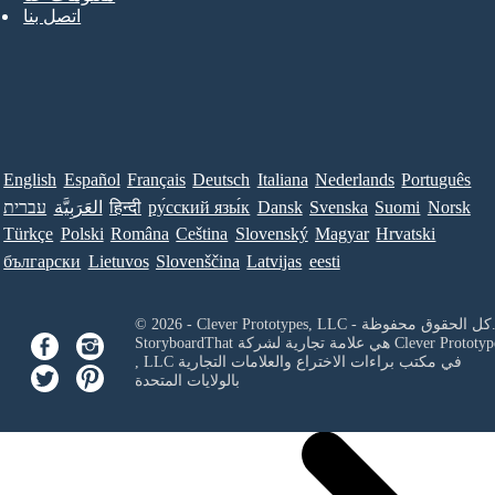
اتصل بنا
English
Español
Français
Deutsch
Italiana
Nederlands
Português
Norsk
Suomi
Svenska
Dansk
ру́сский язы́к
हिन्दी
العَرَبِيَّة
עברית
Türkçe
Polski
Româna
Ceština
Slovenský
Magyar
Hrvatski
български
Lietuvos
Slovenščina
Latvijas
eesti
Clever Prototypes, - كل الحقوق محفوظة.
Clever Prototyp
StoryboardThat هي علامة تجارية لشركة
في مكتب براءات الاختراع والعلامات التجارية
, LLC
بالولايات المتحدة