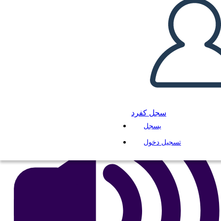
פדרליזם - ועידת החוקה
انسخ هذه القصة المصورة
إنشاء لوحة القصة
لعب عرض الشرائح
اقرأ لي
سجل كفرد
يسجل
تسجيل دخول