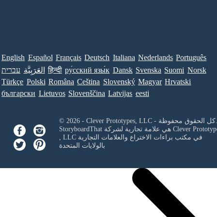
English
Español
Français
Deutsch
Italiana
Nederlands
Português
Norsk
Suomi
Svenska
Dansk
ру́сский язы́к
हिन्दी
العَرَبِيَّة
עברית
Türkçe
Polski
Româna
Ceština
Slovenský
Magyar
Hrvatski
български
Lietuvos
Slovenščina
Latvijas
eesti
Clever Prototypes, - كل الحقوق محفوظة.
Clever Prototyp
StoryboardThat هي علامة تجارية لشركة
في مكتب براءات الاختراع والعلامات التجارية
, LLC
بالولايات المتحدة