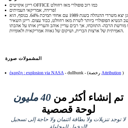
רייגן אקזיטים OFFICE כמו רוב פופולרי מאז רוזוולט
פרידה, אמריקאי העמיתים!
רייגן יצא משרדי ההנהלה בשנת 1989 עם אחוזי תמיכת 64%. בנוסף, הוא
ב הנשיא הפופולרי ביותר לשרת מאז רוזוולט, כבוד עצום. רייגן השאיר
 מורשת הרבה- התווכחו, אך רבים עדיין אוהב והעריץ אותו על אהבתו
האמיתית של ארצות הברית, ושיקום של גאווה אמריקאית ולאומיות.
المشمولات صورة
)
Attribution
- dullhunk - (رخصة
έκρηξη : explosion via NASA
تم إنشاء أكثر من
40 مليون
لوحة قصصية
لا توجد تنزيلات ولا بطاقة ائتمان ولا حاجة إلى تسجيل
الدخول للمحاولة!