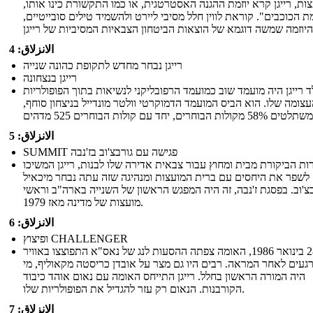
ות, רייגן קרא יוזמת ההגנה האסטרטגית, או כמו התקשורת כינו אותו,
 הכוכבים". קוראת לווין חלל מסיבי ליירט ולהשמיד טילים סובייטיים,
الانزلاق: 4
רייגן נבחר מחדש לתקופת כהונה שנייה
רייגן בנצחונה
ד רייגן היה מועמד שוב כמועמד הרפובליקני לנשיאות בתוך הפופולריות
צומה שלו. הוא הביס המועמד הדמוקרטי וולטר מונדייל בניצחון סוחף,
الانزلاق: 5
SUMMIT פגישה עם גורבצ'וב בז'נבה
ות הביקורת מבית ומחוץ עבור צבאית אדירה שלו לבנות, רייגן המשיכו
לשפר את היחסים עם ברית המועצות ומנהיגה שזה עתה נבחר מיכאיל
בצ'וב. בפסגת ז'נבה, זה היה המפגש הראשון של השנייה בארה"ב וראשי
מועצות של מדינה מאז 1979.
الانزلاق: 6
ופיצוץ CHALLENGER
ב -28 בינואר 1986, האומה צפתה ההסעות לנג של נאס"א התפוצצו באוויר
געים לאחר המראה. רבים היו גם מצר על אובדן כריסטה מקאוליף, מי
היה המורה הראשון בחלל. רייגן התייחס האומה עם נאום אוהד כיבוד
הקורבנות. הנאום רק עזר להגדיל את הפופולריות שלו.
الانزلاق: 7