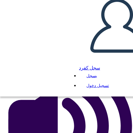
רייגן נשיאות ציר זמן
انسخ هذه القصة المصورة
إنشاء لوحة القصة
لعب عرض الشرائح
اقرأ لي
سجل كفرد
يسجل
تسجيل دخول