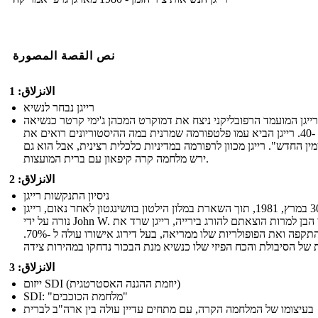
نص القصة المصورة
الانزلاق: 1
רייגן נבחר לנשיא
רייגן המועמד הרפובליקני ניצח את דמוקרט המכהן ג'ימי קרטר כנשיאה
ה -40. רייגן הביא עמו פלטפורמה שמרנית במה ההיסטוריונים רואים את
מין החדש". רייגן מכוון לרפורמה במדיניות כלכלית רצינית, אבל הוא גם
ירש מלחמה קרה קיפאון עם ברית המועצות.
الانزلاق: 2
ניסיון התנקשות רייגן
ב- 30 במרץ, 1981, תוך השארת במלון הילטון בוושינגטון לאחר נאום, רייגן
נורה על ידי John W. הינקלי הבן למרות הוצאתם להורג בירייה, רייגן שרד את
ההתקפה ואת הפופולריות שלו ממריאה, בעל דירוג אישורו עולה ל -70%.
الانزلاق: 3
ייזום SDI (יוזמת ההגנה האסטרטגית)
SDI: "מלחמת הכוכבים"
בעיצומו של המלחמה הקרה, עם מתחים עדיין עולה בין ארה"ב לברית