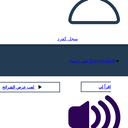
سجل كفرد
قم بإنشاء Storyboard
اقرأ لي
لعب عرض الشرائح