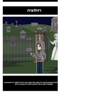
רזולוציה
בגיל חמש עשרה, Bod הוא גדל באופן מלא ומאבד את חירותו של Graveyard. הוא אומר שלום
למשפחה ולחברים שלו הראשים להתחיל חיים בארץ החיים.
המתנקש וחבר מרעיו, שקעי של כל Bod סחר, מרדף וסקרלט אל בית הקברות. בזה אחר זה,
Bod outwits אותם ומשתמש ההרשאות שלו של בית הקברות כדי ללכוד אותם. בשנת לעימות
ט התל מתחת המאוזוליאום פרובישר כך Sleer לגרור אותו לבית