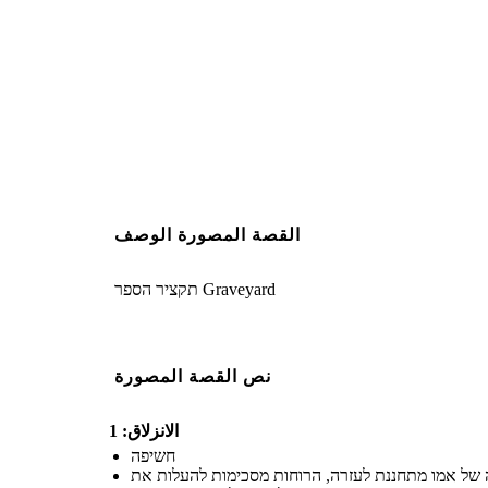
Create your own at Storyb
القصة المصورة الوصف
תקציר הספר Graveyard
نص القصة المصورة
الانزلاق: 1
חשיפה
של אמו מתחננת לעזרה, הרוחות מסכימות להעלות את