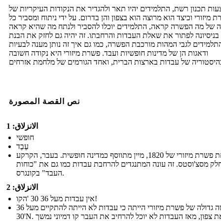
ות תכנון רשת, התלמידים יהיו תאר ולהגדיר את הנקודות העיקריות של
 מיזורי וכיצד הוא מרוצה הוא בצפון והן בדרום. על ידי ניתוח ומסביר כל
ה של מה הפשרה קראה, התלמידים יוכלו להסביר ולנתח מה שהיא קראה
בניסיונה לפתור את שאלת העבדות והרחבתו. זה יהיה גם לחזק את הבנת
תלמידים לגבי המהות מורכבת הפשרה, כמו גם איך זה נותן מענה לבעיות
ודאגות הן של מדינות חופשיות ועבד. פשרת מיזורי היא נקודה חשובה
نص القصة المصورة
الانزلاق: 1
חופשי
עֶבֶד
תחת פשרת מיזורי של 1820, מיין מתווסף כמדינה חופשית. בעבר, הקרקע
לק מסצ'וסטס. זה עונה המתנגדים להרחבת עבדות כמו גם את "כוחות
העבד" בקונגרס.
الانزلاق: 2
אין עבדות מעל 36 30 'הקו!
פרשה גדולה של פשרת מיזורי הייתה כי עבדות לא הייתה להתקיים מעל 36º
30'N. סיפק את צפון, מאז העבדות לא יוכל להרחיב את העבר קו דמיוני נמשך