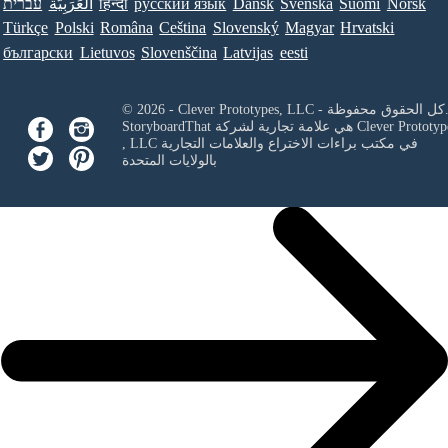
Norsk
Suomi
Svenska
Dansk
ру́сский язы́к
हिन्दी
العَرَبِيَّة
עברית
Türkçe
Polski
Româna
Ceština
Slovenský
Magyar
Hrvatski
български
Lietuvos
Slovenščina
Latvijas
eesti
Clever Prototypes, - كل الحقوق محفوظة.
Clever Prototyp
StoryboardThat هي علامة تجارية لشركة
في مكتب براءات الاختراع والعلامات التجارية
, LLC
بالولايات المتحدة