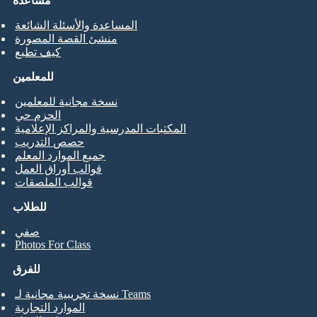
مساعدة
المساعدة والأسئلة الشائعة
منشئ القصة المصورة
كيف تطبع
للمعلمين
نسخة مجانية للمعلمين
الحزم حي
المكتبات المدرسية والمراكز الإعلامية
حصص التدريب
جميع الموارد المعلم
قوالب أوراق العمل
قوالب الملصقات
للطلاب
صفي
Photos For Class
للفرق
نسخة تجريبية مجانية لـ Teams
الموارد التجارية