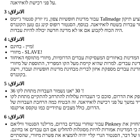
על פני רכישת לואיזיאנה.
الانزلاق: 3
עבור מדינות חופשיות צפון, ניו יורק סנטור ג'יימס Tallmadge הציע תיקון
 עבדות בשטח לואיזיאנה. בנוסף, הסנטור רופוס קינג גם טען הקונגרס
היה הכוח לקבוע אם או לא מדינה חדשה יכולה להיות עבדות.
الانزلاق: 4
מיין - בחינם!
מיזורי - SLAVE!
המדינות באיזורים המעסיקות עבדים הדרומיות, מיזורי מתווסף האיחוד
ינת עבדים. למרות שהיא קיימת מעל הקו המפריד, התוספת של מיזורי
ינת עבדים מספקת איזון לברית מבחינת מדינות חופשיות ועבדו, וייצוג
בקונגרס.
الانزلاق: 5
אנו נשמור העבדות מתחת לקו 36º 30 '!
פק את הדרום, סוכם כי העבדות עלולות להתרחב להתקיים מתחת לקו
ד נמשך על פני רכישת לואיזיאנה. זה הבטיח כמה הרחבת העבדות של
הדרום, כולל מצבים עתידיים כמו טקסס ארקנסו.
الانزلاق: 6
עבור שוחרי עבדים בדרום, מרילנד הסנטור וויליאם Pinkney החזיק את
כי המדינות אמורות להיות מסוגלות להחליט אם הם עבדים או בחינם.
 של דבר, הסנטור הנרי קליי יהיה להמציא את פשרת מיזורי, שהסתיים