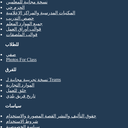
نسخة مجانية للمعلمين
الحزم حي
المكتبات المدرسية والمراكز الإعلامية
حصص التدريب
جميع الموارد المعلم
قوالب أوراق العمل
قوالب الملصقات
للطلاب
صفي
Photos For Class
للفرق
نسخة تجريبية مجانية لـ Teams
الموارد التجارية
خلق للعمل
تاريخ فريق بلدي
سياسات
حقوق التأليف والنشر القصة المصورة والاستخدام
شروط الاستخدام
سياسة الخصوصية