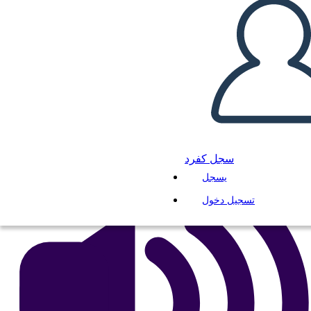
מגילת העצמאות - Grid חיבור
انسخ هذه القصة المصورة
إنشاء لوحة القصة
لعب عرض الشرائح
اقرأ لي
سجل كفرد
يسجل
تسجيل دخول