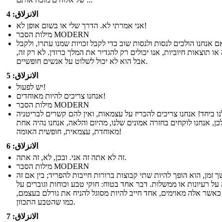
الانزلاق: 4
אני אמרתי לא. הדרך שלי או בשום אופן לא!
מילות הסבר MODERN
ם אנחנו הולכים לנסות ולנסות שוב כדי לקבל זכויות שמנו עתרו, ולקבל
ו תוצאות חיוביות, אנו יכולים רק להגדיר את המלך כרודן. לא רק זה,
אבל הוא לא יכול לשלוט על אנשים חופשיים.
الانزلاق: 5
יש לפעול!
אנחנו צריכים להיות מאוחדים!
מילות הסבר MODERN
נו ביחד! אנחנו צריכים להכריז על עצמאות, ואין להם קשרים לבריטניה
כן, אנחנו לוקחים בחזרה אמונים שלנו, מהיום והלאה, אנחנו נהיה אחת
מאוחדת, עצמאית, חופשית האומה!
الانزلاق: 6
זה לא אתה זה אני. ובכן, לא, זה אתה.
מילות הסבר MODERN
 זמן, הוא הופך להיות שתי קבוצות ברורות חייבות להפריד; בין אם זה
 על רעיונות או ממשלות. דבר אחד בטוח: חוקי טבע וכוחות וגוברים על
כאשר אלה מאוימים, אחד חייב להיות מסוגל להניח את גורלם בעצמם,
כמו שהטבע התכוון.
الانزلاق: 7