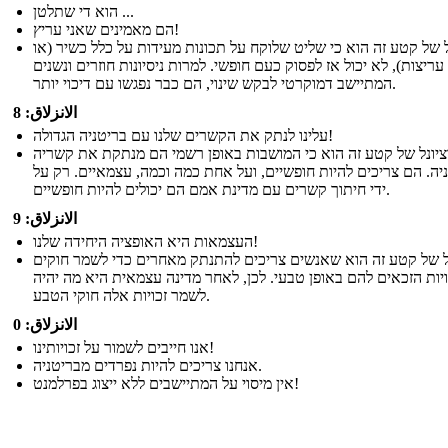
הוא די שתלטן ...
הם מאמינים שאני עריץ!
 של קטע זה הוא כי שליט שלוקח על תכונות מעידות על כלל כשיר (או
עריצות), לא יכול אז לפסוק כעם חופשי. למרות ניסיונות חוזרים ונשנים
המתיישב דמוקרטי לבקש שינוי, הם כבר נפגשו עם דיכוי יותר.
الانزلاق: 8
עלינו לנתק את הקשרים שלנו עם בריטניה הגדולה!
יונל של קטע זה הוא כי המושבות באופן רשמי הם מנתקת את קשריה
יה. הם צריכים להיות חופשיים, ועל אחת כמה וכמה, עצמאיים. רק על
ידי חיתוך קשרים עם מדינת אמם הם יכולים להיות חופשיים.
الانزلاق: 9
העצמאות היא האופציה היחידה שלנו!
ל של קטע זה הוא שאנשים צריכים להתנתק מאחרים כדי לשמר חוקים
ויות הזכאים להם באופן טבעי. לכן, לאחר מדינה עצמאית היא מה יהיה
לשמר זכויות אלה חוקי הטבע.
الانزلاق: 0
אנו חייבים לשמור על זכויותינו!
אנחנו צריכים להיות נפרדים מבריטניה.
אין מיסוי על המתיישבים ללא ייצוג בפרלמנט!