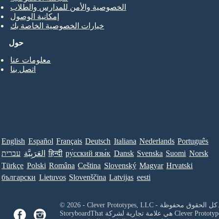
الخصوصية والأمن للمدارس والطلاب
إمكانية الوصول
خيارات الخصوصية الخاصة بك
حول
معلومات عنا
اتصل بنا
English
Español
Français
Deutsch
Italiana
Nederlands
Português
Norsk
Suomi
Svenska
Dansk
ру́сский язы́к
हिन्दी
العَرَبِيَّة
עברית
Türkçe
Polski
Româna
Ceština
Slovenský
Magyar
Hrvatski
български
Lietuvos
Slovenščina
Latvijas
eesti
Clever Prototypes, - كل الحقوق محفوظة.
Clever Prototyp
StoryboardThat هي علامة تجارية لشركة