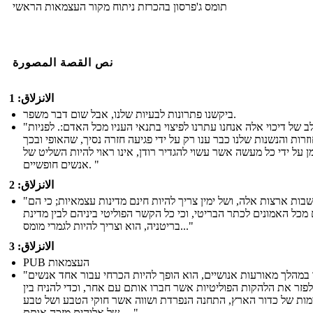
תומס ג'פרסון בהכרזת ניתוח מקור העצמאות הראשי
نص القصة المصورة
الانزلاق: 1
ביקשנו פתרונות לבעיות שלנו, אבל שום דבר משפר.
"בכל שלב של דיכוי אלה אנחנו עתרנו לפיצוי בתנאי העניו מכל האדם:. לפניות
זרות והנשנות שלנו כבר ענו רק על ידי פגיעה חזרה נסיך, שהאופי ובכך
ן על ידי כל מעשה אשר עשוי להגדיר רודן, אינו ראוי להיות השליט של
אנשים חופשיים. "
الانزلاق: 2
"כי מושבות ארצות אלה, ושל ימין צריך להיות חינם מדינות עצמאיות; כי הם
מכל האמונים לכתר הבריטי, וכי כל הקשר הפוליטי ביניהם לבין מדינת
בריטניה, הוא וצריך להיות לגמרי מומס..."
الانزلاق: 3
PUB העצמאות
"כאשר במהלך מאורעות אנושיים, הוא הופך להיות הכרחי עבור אחד אנשים
לפזר את הלהקות הפוליטיות אשר חברו אותם עם אחר, וכדי להניח בין
ות של כדור הארץ, התחנה הנפרדת ושווה אשר חוקי הטבע ושל טבע
של אלוהים מזכה אותם ... "