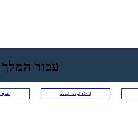
חמש חוק מבנה Play עבור ה
إنشاء لوحة القصة
انسخ ه
מערכה שניה: ACTION בירידה