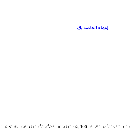
oard That
إنشاء الخاصة بك!
המלך ליר, בזקנתו שכל התלבטויות, מבקש לוותר הכסא לבנותיו כדי שיוכל לפרוש עם 00