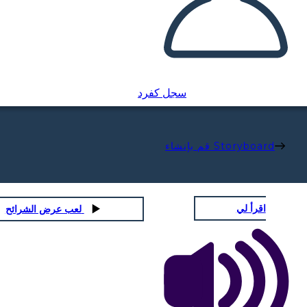
سجل كفرد
قم بإنشاء Storyboard
اقرأ لي
لعب عرض الشرائح