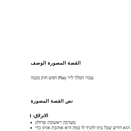
Create your own at Storyb
القصة المصورة الوصف
חמש חוק מבנה Play עבור המלך ליר
نص القصة المصورة
الانزلاق: 1
מערכה ראשונה: פרולוג
1 אבירים עבור פמליה וליהנות הפעם שהוא עזב. הוא דורש שכל בתו להגיד לו כמה היא אוהבת אותו כדי