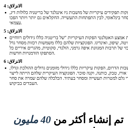
الانزلاق: 4
ות תפקידים עיקריות של מושבות ניו אינגלנד של בריטניה כלולות דיג,
ר בינלאומי, לבין התפתחות התעשייה. החקלאים גם יותר ויותר הפכו
עצמאי.
الانزلاق: 5
 אמצע האטלנטי הפקות העיקריות "של בריטניה כללו גידולים רווחיים
חיטה, שיפון, ואינדיגו. הפונקציות שלהם כללו משמשות רכזות מסחר גדל
זי של תרבות המגוונת איפה גרמני, הולנדי, סקוטית, מהגרים איריים כל
הסתפקו הזדמנויות חדשות.
الانزلاق: 6
ות הדרום, הפקות עיקריות כללו גידולי מזומנים גדולים ההולכת וגדלו,
אורז, טבק, כותנה, וקנה סוכר. הפונקציה העיקרית שלהם הייתה לייצר
י גלם למטרות תעשייה ומסחר בעתיד. הכלכלה שלהם שמרה את סחר
העבדים בביקוש.
تم إنشاء أكثر من
40 مليون