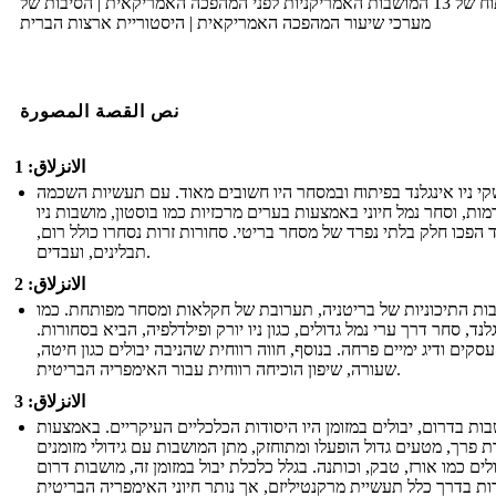
פיתוח של 13 המושבות האמריקניות לפני המהפכה האמריקאית | הסיבות של
מערכי שיעור המהפכה האמריקאית | היסטוריית ארצות הברית
نص القصة المصورة
الانزلاق: 1
י ניו אינגלנד בפיתוח ובמסחר היו חשובים מאוד. עם תעשיות השכמה
ות, וסחר נמל חיוני באמצעות בערים מרכזיות כמו בוסטון, מושבות ניו
ד הפכו חלק בלתי נפרד של מסחר בריטי. סחורות זרות נסחרו כולל רום,
תבלינים, ועבדים.
الانزلاق: 2
ות התיכוניות של בריטניה, תערובת של חקלאות ומסחר מפותחת. כמו
גלנד, סחר דרך ערי נמל גדולים, כגון ניו יורק ופילדלפיה, הביא בסחורות.
עסקים ודיג ימיים פרחה. בנוסף, חווה רווחית שהניבה יבולים כגון חיטה,
שעורה, שיפון הוכיחה רווחית עבור האימפריה הבריטית.
الانزلاق: 3
ות בדרום, יבולים במזומן היו היסודות הכלכליים העיקריים. באמצעות
ת פרך, מטעים גדול הופעלו ומתוחזק, מתן המושבות עם גידולי מזומנים
לים כמו אורז, טבק, וכותנה. בגלל כלכלת יבול במזומן זה, מושבות דרום