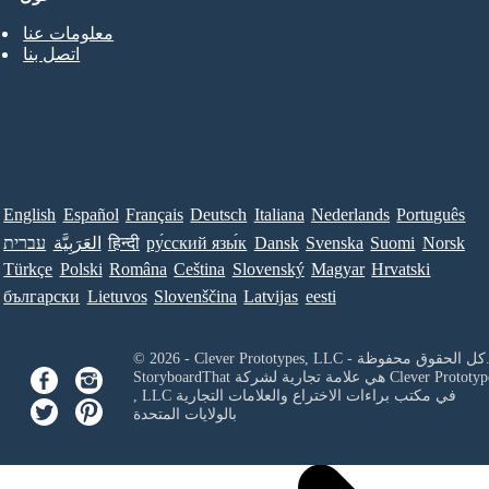
معلومات عنا
اتصل بنا
English
Español
Français
Deutsch
Italiana
Nederlands
Português
Norsk
Suomi
Svenska
Dansk
ру́сский язы́к
हिन्दी
العَرَبِيَّة
עברית
Türkçe
Polski
Româna
Ceština
Slovenský
Magyar
Hrvatski
български
Lietuvos
Slovenščina
Latvijas
eesti
Clever Prototypes, - كل الحقوق محفوظة.
Clever Prototyp
StoryboardThat هي علامة تجارية لشركة
في مكتب براءات الاختراع والعلامات التجارية
, LLC
بالولايات المتحدة