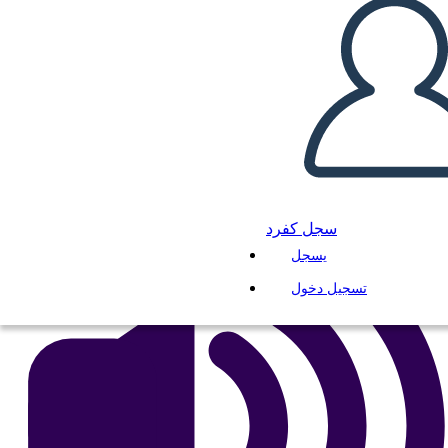
בית Birchbark - מפת תווים
انسخ هذه القصة المصورة
إنشاء لوحة القصة
لعب عرض الشرائح
اقرأ لي
سجل كفرد
يسجل
تسجيل دخول