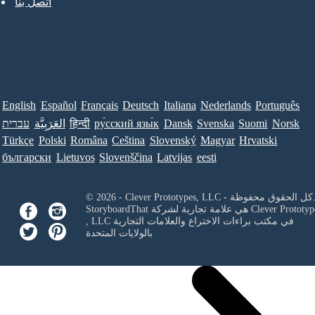
اتصل بنا
English
Español
Français
Deutsch
Italiana
Nederlands
Português
Norsk
Suomi
Svenska
Dansk
ру́сский язы́к
हिन्दी
العَرَبِيَّة
עברית
Türkçe
Polski
Româna
Ceština
Slovenský
Magyar
Hrvatski
български
Lietuvos
Slovenščina
Latvijas
eesti
Clever Prototypes, - كل الحقوق محفوظة.
Clever Prototyp
StoryboardThat هي علامة تجارية لشركة
في مكتب براءات الاختراع والعلامات التجارية
, LLC
بالولايات المتحدة