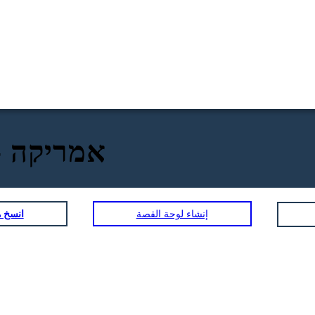
1850 אמריק
إنشاء لوحة القصة
انسخ ه
תנועה לשחרור עבדים
ז