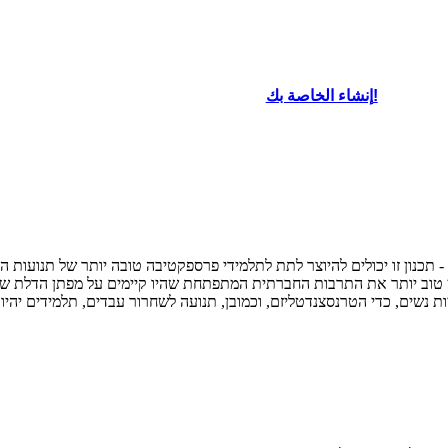
גדולות של אמריקה. עם משוררים מסאים
טרות והתכלית של החיים, ובחן ביחס שלהם
מריקאים חשבה, יצר, שהתייחסו לסוגיות
إنشاء الخاصة بك!
oard That
ם להבין טוב יותר את התרבות החברתית המתפתחת שהיו קיימים על מפתן הדלת 