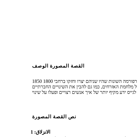
Create your own at Storyb
القصة المصورة الوصف
1850 אמריקה - רפורמיות נגד עבדות - תכנון זו יכולים להיוצר לתת לתלמידי פרספקטיבה טובה יותר של תנועות הרפורמה השונות שהיו שניהם יצרו וחזקו ברחבי 1800s מאוחר באמצע, במיוחד ב
של מלחמת האזרחים, כמו גם להבין את השינויים החברתיים
نص القصة المصورة
الانزلاق: 1