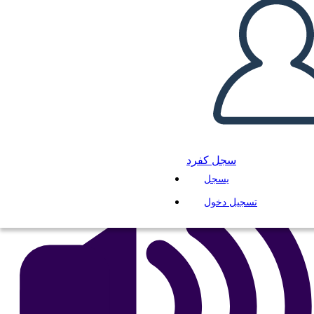
Beowulf - גיבור של מסע
انسخ هذه القصة المصورة
إنشاء لوحة القصة
لعب عرض الشرائح
اقرأ لي
سجل كفرد
يسجل
تسجيل دخول