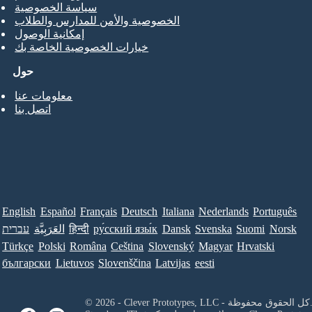
سياسة الخصوصية
الخصوصية والأمن للمدارس والطلاب
إمكانية الوصول
خيارات الخصوصية الخاصة بك
حول
معلومات عنا
اتصل بنا
English
Español
Français
Deutsch
Italiana
Nederlands
Português
Norsk
Suomi
Svenska
Dansk
ру́сский язы́к
हिन्दी
العَرَبِيَّة
עברית
Türkçe
Polski
Româna
Ceština
Slovenský
Magyar
Hrvatski
български
Lietuvos
Slovenščina
Latvijas
eesti
Clever Prototypes, - كل الحقوق محفوظة.