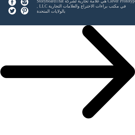
Clever Prototyp
StoryboardThat هي علامة تجارية لشركة
في مكتب براءات الاختراع والعلامات التجارية
, LLC
بالولايات المتحدة