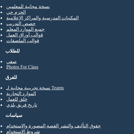
نسخة مجانية للمعلمين
الحزم حي
المكتبات المدرسية والمراكز الإعلامية
حصص التدريب
جميع الموارد المعلم
قوالب أوراق العمل
قوالب الملصقات
للطلاب
صفي
Photos For Class
للفرق
نسخة تجريبية مجانية لـ Teams
الموارد التجارية
خلق للعمل
تاريخ فريق بلدي
سياسات
حقوق التأليف والنشر القصة المصورة والاستخدام
شروط الاستخدام