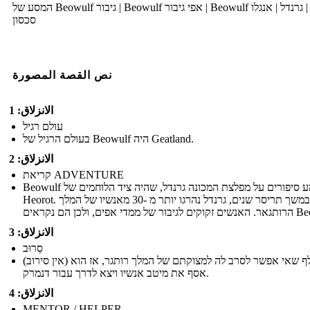
המסע של Beowulf גיבור | Beowulf אפי גיבור | Beowulf תקציר | גרנדל | אנגלו
סכסון
نص القصة المصورة
الانزلاق: 1
עולם רגיל
בעולם הרגיל של Beowulf היה Geatland.
الانزلاق: 2
קריאת ADVENTURE
Beowulf שמע סיפורים על מפלצת המכונה גרנדל, שהיה ציד הלוחמים של
Heorot. במשך תריסר שנים, גרנדל נהרגו יותר מ -30 מאנשיו של המלך
, ולכן הם נקראים Beowulf.
الانزلاق: 3
סֵרוּב
(אין סירוב) בייוולף שאי אפשר לסרב לה למצוקתם של המלך רותגר, אז הוא
אסף את מיטב אנשיו ויצא לדרך עבור דנמרק.
الانزلاق: 4
MENTOR / HELPER