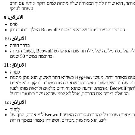
ותה, הוא שוחה לתוך המאורה שלה מתחת למים דוקר אותה עם חרב
עשתה לענקי.
الانزلاق: 9
פרס
המלך רותגר נותן Beowulf הסוסים היפים ביותר שלו אוצר מסיבי.
الانزلاق: 10
בדרך חזרה
בשובו הביתה, Beowulf עולה על כס המלוכה של מולדתו, שם הוא שולט
בחוכמה במשך 50 שנים.
الانزلاق: 11
כַּפָּרָה
כשהוא חוזר ראשון, הוא נותן מתנות Hygelac. שנים מאוחר יותר, מעשי
רה שלו נדרשים שוב. כאשר גנב שואף להיות מטריד דרקון, הוא מאיים
אדמתו. ידיעה שהוא חי חיים מלאים ולראות מותו לפניו, Beowulf מזנק לתוך
הפעולה ומביס את הדרקון, אבל לא לפני שהוא ננשך בצוואר מורעל.
الانزلاق: 12
לַחֲזוֹר
לפי אגדה, הגוף של Beowulf ו אוצר מסיבי נשרפו על למדורת-קבורה הצופה
לים. הוא מת מות גיבורים, וסיפוריו נאמרו במשך דורות.