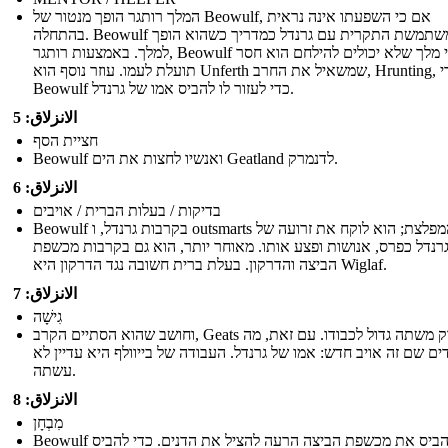
המלך רותגר הופך מנטור של Beowulf, אם כי השפעתו אינה נראית
בהתחלה. Beowulf משתמשת התקרית עם גרנדל כמדריך כשהוא הופך
למלך. באמצעות רותגר, Beowulf לומד כי מלך שלא יכולים להילחם הוא חסר
תועלת לעמו. עוזר נוסף הוא Unferth שמשאיל את החרב, Hrunting, כדי
Beowulf כדי לעזור לו להביס אמו של גרנדל.
الانزلاق: 5
חציית הסף
Beowulf ואנשיו לחצות את הים Geatland לדנמרק.
الانزلاق: 6
בדיקות / בעלות הברית / אויבים
Beowulf בקרבות גרנדל, ו outsmarts המפלצת; הוא לוקח את זרועה של
רנדל כפרס, אנושות ופצע אותו. מאוחר יותר, הוא גם בקרבות מכשפת
הביצה והדרקון. בעלת ברית חשובה נגד הדרקון היא Wiglaf.
الانزلاق: 7
גִישָׁה
וחושב שהוא הסתיים הקרב, Geats לזרוק משתה גדול לכבודו. עם זאת, מה
ם שם זה אויב חדש: אמו של גרנדל. העבודה של בייוולף היא עדיין לא
עשתה.
الانزلاق: 8
מִבְחָן
Beowulf חייב להביס את מכשפת הביצה הרעה להציל את הדנים. כדי להביס