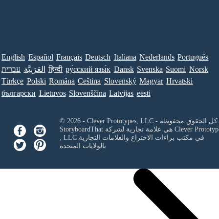
English
Español
Français
Deutsch
Italiana
Nederlands
Português
Norsk
Suomi
Svenska
Dansk
ру́сский язы́к
हिन्दी
العَرَبِيَّة
עברית
Türkçe
Polski
Româna
Ceština
Slovenský
Magyar
Hrvatski
български
Lietuvos
Slovenščina
Latvijas
eesti
Clever Prototypes, - كل الحقوق محفوظة.
Clever Prototyp
StoryboardThat هي علامة تجارية لشركة
في مكتب براءات الاختراع والعلامات التجارية
, LLC
بالولايات المتحدة