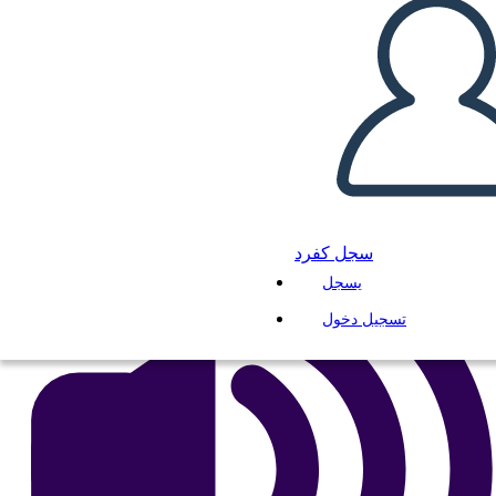
घटाव लैंडस्केप बीडब्ल्यू 3
انسخ هذه القصة المصورة
إنشاء لوحة القصة
لعب عرض الشرائح
اقرأ لي
سجل كفرد
يسجل
تسجيل دخول