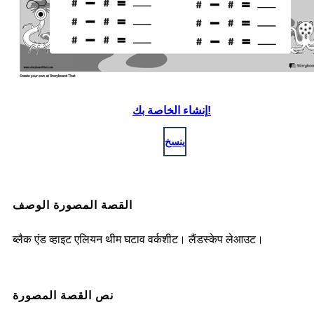
إنشاء الخاصة بك!
ينسخ
القصة المصورة الوصف
ब्लैक एंड व्हाइट एलियन थीम घटाव वर्कशीट। लैंडस्केप लेआउट।
نص القصة المصورة