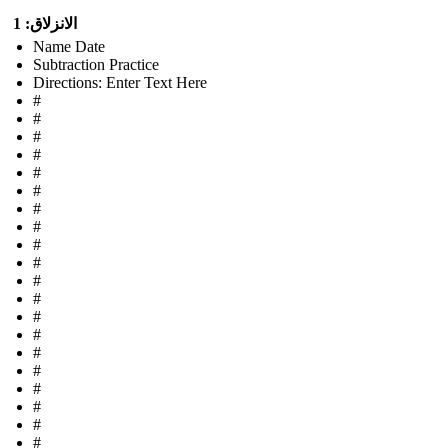
الانزلاق: 1
Name Date
Subtraction Practice
Directions: Enter Text Here
#
#
#
#
#
#
#
#
#
#
#
#
#
#
#
#
#
#
#
#