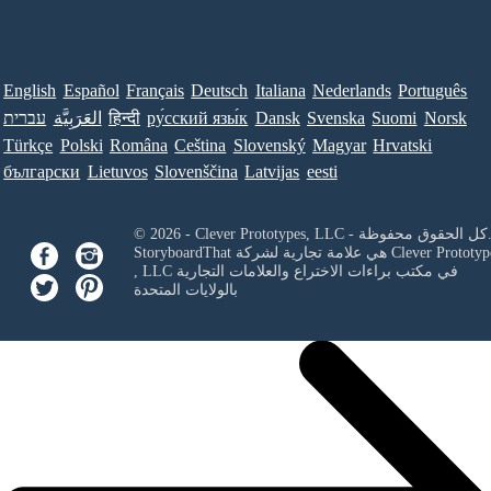
English
Español
Français
Deutsch
Italiana
Nederlands
Português
Norsk
Suomi
Svenska
Dansk
ру́сский язы́к
हिन्दी
العَرَبِيَّة
עברית
Türkçe
Polski
Româna
Ceština
Slovenský
Magyar
Hrvatski
български
Lietuvos
Slovenščina
Latvijas
eesti
Clever Prototypes, - كل الحقوق محفوظة.
Clever Prototyp
StoryboardThat هي علامة تجارية لشركة
في مكتب براءات الاختراع والعلامات التجارية
, LLC
بالولايات المتحدة