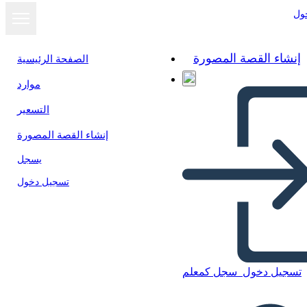
ول
إنشاء القصة المصورة
الصفحة الرئيسية
موارد
عرض كشرائح
التسعير
إنشاء القصة المصورة
يسجل
تسجيل دخول
تسجيل دخول
سجل كمعلم
सारांश संश्लेषण 2