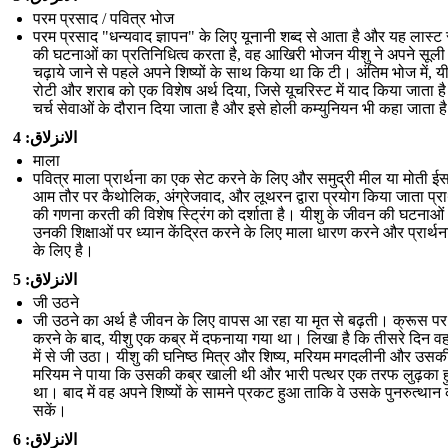
परम प्रसाद / पवित्र भोज
परम प्रसाद "धन्यवाद ज्ञापन" के लिए यूनानी शब्द से आता है और यह लास्ट
की घटनाओं का प्रतिनिधित्व करता है, वह आखिरी भोजन यीशु ने अपने सूली
चढ़ाये जाने से पहले अपने शिष्यों के साथ किया था कि टी। अंतिम भोज में, यी
रोटी और शराब को एक विशेष अर्थ दिया, जिसे यूचरिस्ट में याद किया जाता ह
चर्च सेवाओं के दौरान दिया जाता है और इसे होली कम्युनियन भी कहा जाता ह
الانزلاق: 4
माला
पवित्र माला प्रार्थना का एक सेट करने के लिए और समुद्री मील या मोती ईस
आम तौर पर कैथोलिक, अंग्रेजवाद, और लूथरन द्वारा प्रयोग किया जाता प्रार
की गणना करती की विशेष स्ट्रिंग को दर्शाता है। यीशु के जीवन की घटनाओ
उनकी शिक्षाओं पर ध्यान केंद्रित करने के लिए माला धारण करने और प्रार्थन
के लिए है।
الانزلاق: 5
जी उठने
जी उठने का अर्थ है जीवन के लिए वापस आ रहा या मृत से बढ़ती। क्रूस पर
करने के बाद, यीशु एक कब्र में दफनाया गया था। लिखा है कि तीसरे दिन वह
में से जी उठा। यीशु की घनिष्ठ मित्र और शिष्य, मरियम मगदलीनी और उसक
मरियम ने पाया कि उसकी कब्र खाली थी और भारी पत्थर एक तरफ लुढ़का 
था। बाद में वह अपने शिष्यों के सामने प्रकट हुआ ताकि वे उसके पुनरुत्थान
सकें।
الانزلاق: 6