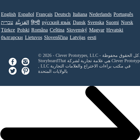
English
Español
Français
Deutsch
Italiana
Nederlands
Português
Norsk
Suomi
Svenska
Dansk
ру́сский язы́к
हिन्दी
العَرَبِيَّة
עברית
Türkçe
Polski
Româna
Ceština
Slovenský
Magyar
Hrvatski
български
Lietuvos
Slovenščina
Latvijas
eesti
Clever Prototypes, - كل الحقوق محفوظة.
Clever Prototyp
StoryboardThat هي علامة تجارية لشركة
في مكتب براءات الاختراع والعلامات التجارية
, LLC
بالولايات المتحدة