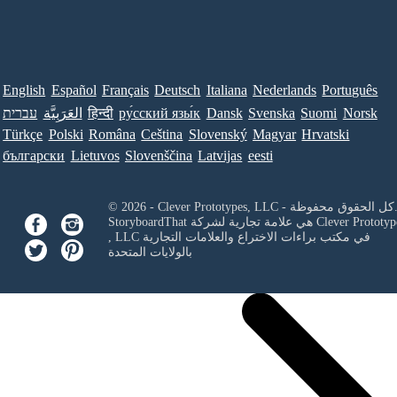
English
Español
Français
Deutsch
Italiana
Nederlands
Português
Norsk
Suomi
Svenska
Dansk
ру́сский язы́к
हिन्दी
العَرَبِيَّة
עברית
Türkçe
Polski
Româna
Ceština
Slovenský
Magyar
Hrvatski
български
Lietuvos
Slovenščina
Latvijas
eesti
Clever Prototypes, - كل الحقوق محفوظة.
Clever Prototyp
StoryboardThat هي علامة تجارية لشركة
في مكتب براءات الاختراع والعلامات التجارية
, LLC
بالولايات المتحدة