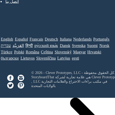
اتصل بنا
English
Español
Français
Deutsch
Italiana
Nederlands
Português
Norsk
Suomi
Svenska
Dansk
ру́сский язы́к
हिन्दी
العَرَبِيَّة
עברית
Türkçe
Polski
Româna
Ceština
Slovenský
Magyar
Hrvatski
български
Lietuvos
Slovenščina
Latvijas
eesti
Clever Prototypes, - كل الحقوق محفوظة.
Clever Prototyp
StoryboardThat هي علامة تجارية لشركة
في مكتب براءات الاختراع والعلامات التجارية
, LLC
بالولايات المتحدة