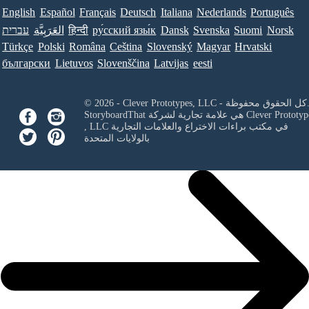
English
Español
Français
Deutsch
Italiana
Nederlands
Português
Norsk
Suomi
Svenska
Dansk
ру́сский язы́к
हिन्दी
العَرَبِيَّة
עברית
Türkçe
Polski
Româna
Ceština
Slovenský
Magyar
Hrvatski
български
Lietuvos
Slovenščina
Latvijas
eesti
Clever Prototypes, - كل الحقوق محفوظة.
Clever Prototyp
StoryboardThat هي علامة تجارية لشركة
في مكتب براءات الاختراع والعلامات التجارية
, LLC
بالولايات المتحدة