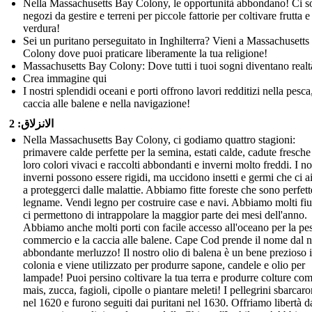
Nella Massachusetts Bay Colony, le opportunità abbondano! Ci s
negozi da gestire e terreni per piccole fattorie per coltivare frutta e
verdura!
Sei un puritano perseguitato in Inghilterra? Vieni a Massachusett
Colony dove puoi praticare liberamente la tua religione!
Massachusetts Bay Colony: Dove tutti i tuoi sogni diventano realt
Crea immagine qui
I nostri splendidi oceani e porti offrono lavori redditizi nella pesca
caccia alle balene e nella navigazione!
الانزلاق: 2
Nella Massachusetts Bay Colony, ci godiamo quattro stagioni:
primavere calde perfette per la semina, estati calde, cadute fresche
loro colori vivaci e raccolti abbondanti e inverni molto freddi. I no
inverni possono essere rigidi, ma uccidono insetti e germi che ci a
a proteggerci dalle malattie. Abbiamo fitte foreste che sono perfette
legname. Vendi legno per costruire case e navi. Abbiamo molti fi
ci permettono di intrappolare la maggior parte dei mesi dell'anno.
Abbiamo anche molti porti con facile accesso all'oceano per la pes
commercio e la caccia alle balene. Cape Cod prende il nome dal n
abbondante merluzzo! Il nostro olio di balena è un bene prezioso 
colonia e viene utilizzato per produrre sapone, candele e olio per
lampade! Puoi persino coltivare la tua terra e produrre colture co
mais, zucca, fagioli, cipolle o piantare meleti! I pellegrini sbarcar
nel 1620 e furono seguiti dai puritani nel 1630. Offriamo libertà d