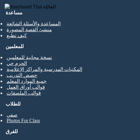
مساعدة
المساعدة والأسئلة الشائعة
منشئ القصة المصورة
كيف تطبع
للمعلمين
نسخة مجانية للمعلمين
الحزم حي
المكتبات المدرسية والمراكز الإعلامية
حصص التدريب
جميع الموارد المعلم
قوالب أوراق العمل
قوالب الملصقات
للطلاب
صفي
Photos For Class
للفرق