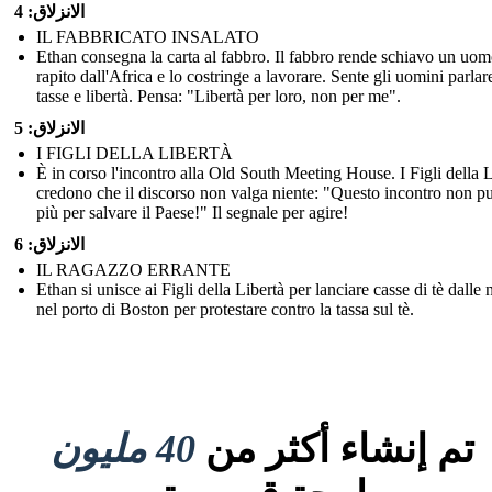
الانزلاق: 4
IL FABBRICATO INSALATO
Ethan consegna la carta al fabbro. Il fabbro rende schiavo un uo
rapito dall'Africa e lo costringe a lavorare. Sente gli uomini parlare
tasse e libertà. Pensa: "Libertà per loro, non per me".
الانزلاق: 5
I FIGLI DELLA LIBERTÀ
È in corso l'incontro alla Old South Meeting House. I Figli della L
credono che il discorso non valga niente: "Questo incontro non pu
più per salvare il Paese!" Il segnale per agire!
الانزلاق: 6
IL RAGAZZO ERRANTE
Ethan si unisce ai Figli della Libertà per lanciare casse di tè dalle 
nel porto di Boston per protestare contro la tassa sul tè.
تم إنشاء أكثر من
40 مليون