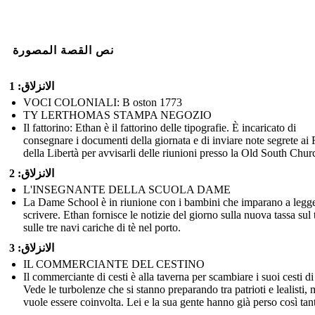
نص القصة المصورة
الانزلاق: 1
VOCI COLONIALI: B oston 1773
TY LERTHOMAS STAMPA NEGOZIO
Il fattorino: Ethan è il fattorino delle tipografie. È incaricato di
consegnare i documenti della giornata e di inviare note segrete ai F
della Libertà per avvisarli delle riunioni presso la Old South Chur
الانزلاق: 2
L'INSEGNANTE DELLA SCUOLA DAME
La Dame School è in riunione con i bambini che imparano a legge
scrivere. Ethan fornisce le notizie del giorno sulla nuova tassa sul 
sulle tre navi cariche di tè nel porto.
الانزلاق: 3
IL COMMERCIANTE DEL CESTINO
Il commerciante di cesti è alla taverna per scambiare i suoi cesti di 
Vede le turbolenze che si stanno preparando tra patrioti e lealisti,
vuole essere coinvolta. Lei e la sua gente hanno già perso così tan