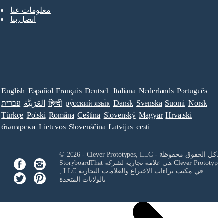
معلومات عنا
اتصل بنا
English
Español
Français
Deutsch
Italiana
Nederlands
Português
Norsk
Suomi
Svenska
Dansk
ру́сский язы́к
हिन्दी
العَرَبِيَّة
עברית
Türkçe
Polski
Româna
Ceština
Slovenský
Magyar
Hrvatski
български
Lietuvos
Slovenščina
Latvijas
eesti
Clever Prototypes, - كل الحقوق محفوظة.
Clever Prototyp
StoryboardThat هي علامة تجارية لشركة
في مكتب براءات الاختراع والعلامات التجارية
, LLC
بالولايات المتحدة