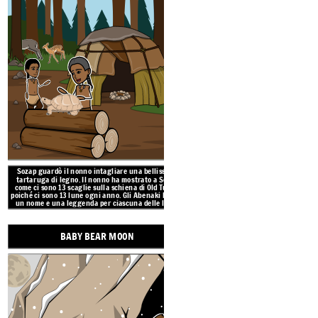
Sozap guardò il nonno intagliare una bellissima
Il Baby Bear Moon è la seconda luna
tartaruga di legno. Il nonno ha mostrato a Sozap
Abenaki sanno di non disturbare 
come ci sono 13 scaglie sulla schiena di Old Turtle
orsa in letargo con i suoi bambini.
poiché ci sono 13 lune ogni anno. Gli Abenaki hanno
quei piccoli orsi siano preziosi come
un nome e una leggenda per ciascuna delle lune.
LUNA QUANDO I CERVI C
BABY BEAR MOON
BUDDING MOON
LUNA DI FOGLIE CADENTI
CORNE