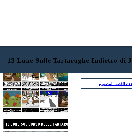
13 Lune Sulle Tartarughe Indietro di 
13 LUNE SUL DORSO DELLE TARTARUGHE
BABY BEAR MOON
BUDDING MOON
LUNA DI RISO SELVAGGIO
ذه القصة المصورة
La quinta luna è la luna in erba. Un anno, Old Man
L'ottava luna è la luna del riso selvatico. Questa luna arriva
Sozap guardò il nonno intagliare una bellissima
Il Baby Bear Moon è la seconda luna dell'anno. Gli
quando è il momento di raccogliere questo cibo. La leggenda
Winter non avrebbe lasciato la terra. Il dio del sole,
tartaruga di legno. Il nonno ha mostrato a Sozap
Abenaki sanno di non disturbare mai una mamma
dice che il riso selvatico è stato dato dal Creatore come dono
Ju-ske-ha, ha inviato un gufo per portare via
come ci sono 13 scaglie sulla schiena di Old Turtle
orsa in letargo con i suoi bambini. Immaginano che
ai due popoli che ha creato dall'Orsa Maggiore e dall'Aquila
poiché ci sono 13 lune ogni anno. Gli Abenaki hanno
l'inverno. La neve iniziò a sciogliersi e gli uccelli
del Tuono in modo che possano raccoglierlo insieme e vivere
quei piccoli orsi siano preziosi come i loro figli.
un nome e una leggenda per ciascuna delle lune.
iniziarono a cantare.
in armonia.
LUNA QUANDO I CERVI CADONO LE
LUNA QUANDO I LUPI CORRONO
LUNA DI FOGLIE CADENTI
GRANDE LUNA
CORNE
INSIEME
La decima luna è la Luna delle Foglie Cadenti, che
La Luna Grande è la tredicesima luna, l'ultima luna
L'undicesima luna è la luna quando i cervi lasciano cadere le
La dodicesima luna è la luna quando i lupi corrono
corna. I cervi avrebbero combattuto con le loro corna per
arriva quando le foglie assumono un bel colore e
alla fine del ciclo per segnare il cerchio delle
insieme. Quando i lupi alzano la testa per cantare
dimostrare chi dovrebbe essere il capo. Il Creatore ha visto
cadono a terra. Le foglie cadute restituiscono la
stagioni, proprio come il Creatore ha creato il
alla luna, la loro canzone è più forte quando
questa sofferenza e ha inviato il suo aiutante ad allentare le
loro forza alla terra, continuando il grande cerchio
cantano insieme. Proprio come le persone sono più
cerchio della vita.
loro corna nel tardo autunno. Ora le loro corna cadono
forti quando lavorano insieme.
della vita.
Queste sono le tredici
lune su Old Turtle Back.
pacificamente sulla neve all'inizio dell'inverno.
Create your own at Storyboard That
13 LUNE SUL DORSO DELLE TARTARUGHE
BABY BEAR MOO