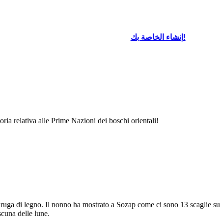
إنشاء الخاصة بك!
, l'ultima luna
cerchio delle
 ha creato il
 Turtle Back.
ria relativa alle Prime Nazioni dei boschi orientali!
aruga di legno. Il nonno ha mostrato a Sozap come ci sono 13 scaglie su
cuna delle lune.