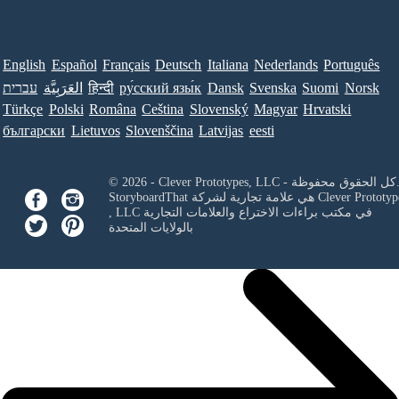
English
Español
Français
Deutsch
Italiana
Nederlands
Português
Norsk
Suomi
Svenska
Dansk
ру́сский язы́к
हिन्दी
العَرَبِيَّة
עברית
Türkçe
Polski
Româna
Ceština
Slovenský
Magyar
Hrvatski
български
Lietuvos
Slovenščina
Latvijas
eesti
Clever Prototypes, - كل الحقوق محفوظة.
Clever Prototyp
StoryboardThat هي علامة تجارية لشركة
في مكتب براءات الاختراع والعلامات التجارية
, LLC
بالولايات المتحدة