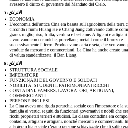
avessero il diritto di governare dal Mandato del Cielo.
الانزلاق: 5
ECONOMIA
L'economia dell'antica Cina era basata sull'agricoltura della terra 
circonda i fiumi Huang He e Chang Jiang coltivando colture com
grano, miglio, riso, frutta, verdura e bestiame. Artigiani e artigiani
lavoravano con ceramiche, porcellane, metalli come il bronzo e
successivamente il ferro. Producevano carta e seta, che venivano 
vendute da mercanti e commercianti. La Cina ha anche creato un
di valuta standardizzata, il Ban Liang.
الانزلاق: 6
STRUTTURA SOCIALE
IMPERATORE
FUNZIONARI DEL GOVERNO E SOLDATI
NOBILITÀ: STUDENTI, PATRIMONIANI RICCHI
CONTADINI: FAMERS, LAVORATORI, ARTIGIANI,
COMMERCIANTI
PERSONE INGLESI
La Cina aveva una rigida gerarchia sociale con l'imperatore e la s
famiglia ai vertici seguiti da funzionari governativi e nobili che er
ricchi proprietari terrieri e studiosi. La classe contadina era compo
contadini, artigiani e artigiani, nonché mercanti e commercianti. I
alla gerarchia sociale c'erano persone schiavizzate che di solito er