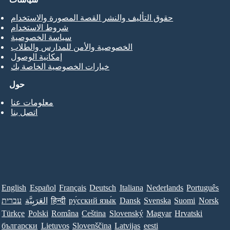
حقوق التأليف والنشر القصة المصورة والاستخدام
شروط الاستخدام
سياسة الخصوصية
الخصوصية والأمن للمدارس والطلاب
إمكانية الوصول
خيارات الخصوصية الخاصة بك
حول
معلومات عنا
اتصل بنا
English
Español
Français
Deutsch
Italiana
Nederlands
Português
Norsk
Suomi
Svenska
Dansk
ру́сский язы́к
हिन्दी
العَرَبِيَّة
עברית
Türkçe
Polski
Româna
Ceština
Slovenský
Magyar
Hrvatski
български
Lietuvos
Slovenščina
Latvijas
eesti