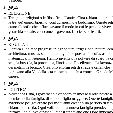
trasporti.
الانزلاق: 2
RELIGIONE
Tre grandi religioni o le filosofie dell'antica Cina (chiamate i tre pil
le tre vie) erano: taoismo, confucianesimo e buddismo. Queste rel
erano filosofie che influenzavano il modo in cui le persone viveva
gerarchia sociale, così come il governo, la scienza e le arti.
الانزلاق: 3
RISULTATI
L'antica Cina fece progressi in agricoltura, irrigazione, pittura, ce
architettura, musica, scrittura: calligrafia e poesia, filosofia, astro
matematica, ingegneria. Hanno inventato la polvere da sparo, la ca
seta, la bussola, la porcellana, l'incisione. Eccellente nella lavoraz
dei metalli in bronzo. Crearono enormi reti di strade e canali che
portavano alla Via della seta e sistemi di difesa come la Grande M
cinese.
الانزلاق: 4
POLITICA
Nell'antica Cina, i governanti avrebbero trasmesso il loro potere a
membro della famiglia, di solito il figlio maggiore. Queste famigli
avrebbero poi governato per molti anni creando un periodo di te
chiamato dinastia. Ogni volta che una nuova famiglia prendeva il 
iniziava una nuova dinastia. I cinesi credevano che i loro imperato