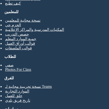
كيف تطبع
للمعلمين
نسخة مجانية للمعلمين
الحزم حي
المكتبات المدرسية والمراكز الإعلامية
حصص التدريب
جميع الموارد المعلم
قوالب أوراق العمل
قوالب الملصقات
للطلاب
صفي
Photos For Class
للفرق
نسخة تجريبية مجانية لـ Teams
الموارد التجارية
خلق للعمل
تاريخ فريق بلدي
سياسات