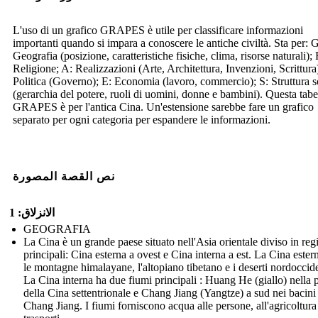
L'uso di un grafico GRAPES è utile per classificare informazioni
importanti quando si impara a conoscere le antiche civiltà. Sta per: G
Geografia (posizione, caratteristiche fisiche, clima, risorse naturali); 
Religione; A: Realizzazioni (Arte, Architettura, Invenzioni, Scrittura
Politica (Governo); E: Economia (lavoro, commercio); S: Struttura s
(gerarchia del potere, ruoli di uomini, donne e bambini). Questa tabe
GRAPES è per l'antica Cina. Un'estensione sarebbe fare un grafico
separato per ogni categoria per espandere le informazioni.
نص القصة المصورة
الانزلاق: 1
GEOGRAFIA
La Cina è un grande paese situato nell'Asia orientale diviso in reg
principali: Cina esterna a ovest e Cina interna a est. La Cina ester
le montagne himalayane, l'altopiano tibetano e i deserti nordoccide
La Cina interna ha due fiumi principali : Huang He (giallo) nella 
della Cina settentrionale e Chang Jiang (Yangtze) a sud nei bacini
Chang Jiang. I fiumi forniscono acqua alle persone, all'agricoltura 