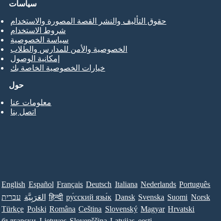
سياسات
حقوق التأليف والنشر القصة المصورة والاستخدام
شروط الاستخدام
سياسة الخصوصية
الخصوصية والأمن للمدارس والطلاب
إمكانية الوصول
خيارات الخصوصية الخاصة بك
حول
معلومات عنا
اتصل بنا
English
Español
Français
Deutsch
Italiana
Nederlands
Português
Norsk
Suomi
Svenska
Dansk
ру́сский язы́к
हिन्दी
العَرَبِيَّة
עברית
Türkçe
Polski
Româna
Ceština
Slovenský
Magyar
Hrvatski
български
Lietuvos
Slovenščina
Latvijas
eesti