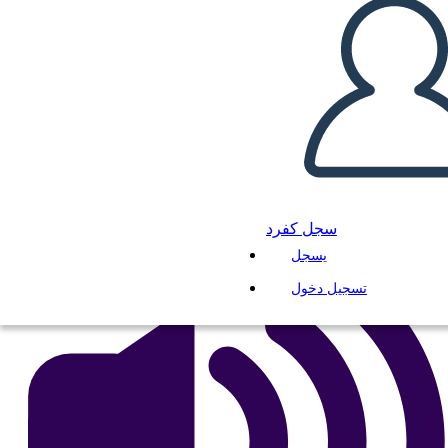
Antica India UVA
انسخ هذه القصة المصورة
إنشاء لوحة القصة
لعب عرض الشرائح
اقرأ لي
سجل كفرد
يسجل
تسجيل دخول