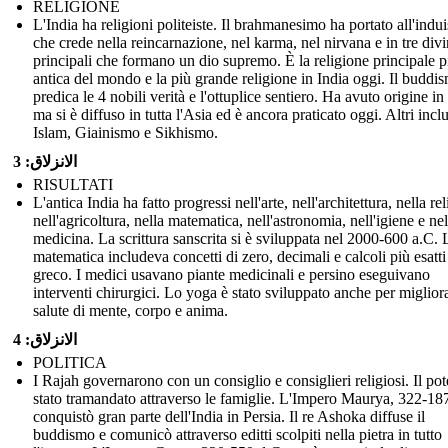
RELIGIONE
L'India ha religioni politeiste. Il brahmanesimo ha portato all'indu
che crede nella reincarnazione, nel karma, nel nirvana e in tre divi
principali che formano un dio supremo. È la religione principale p
antica del mondo e la più grande religione in India oggi. Il buddi
predica le 4 nobili verità e l'ottuplice sentiero. Ha avuto origine in
ma si è diffuso in tutta l'Asia ed è ancora praticato oggi. Altri inc
Islam, Giainismo e Sikhismo.
الانزلاق: 3
RISULTATI
L'antica India ha fatto progressi nell'arte, nell'architettura, nella re
nell'agricoltura, nella matematica, nell'astronomia, nell'igiene e nel
medicina. La scrittura sanscrita si è sviluppata nel 2000-600 a.C. 
matematica includeva concetti di zero, decimali e calcoli più esatti 
greco. I medici usavano piante medicinali e persino eseguivano
interventi chirurgici. Lo yoga è stato sviluppato anche per migliora
salute di mente, corpo e anima.
الانزلاق: 4
POLITICA
I Rajah governarono con un consiglio e consiglieri religiosi. Il pot
stato tramandato attraverso le famiglie. L'Impero Maurya, 322-18
conquistò gran parte dell'India in Persia. Il re Ashoka diffuse il
buddismo e comunicò attraverso editti scolpiti nella pietra in tutto