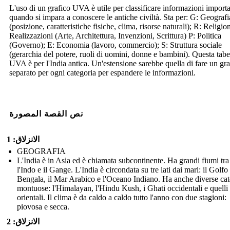
L'uso di un grafico UVA è utile per classificare informazioni importa
quando si impara a conoscere le antiche civiltà. Sta per: G: Geografi
(posizione, caratteristiche fisiche, clima, risorse naturali); R: Religio
Realizzazioni (Arte, Architettura, Invenzioni, Scrittura) P: Politica
(Governo); E: Economia (lavoro, commercio); S: Struttura sociale
(gerarchia del potere, ruoli di uomini, donne e bambini). Questa tabe
UVA è per l'India antica. Un'estensione sarebbe quella di fare un gra
separato per ogni categoria per espandere le informazioni.
نص القصة المصورة
الانزلاق: 1
GEOGRAFIA
L'India è in Asia ed è chiamata subcontinente. Ha grandi fiumi tra
l'Indo e il Gange. L'India è circondata su tre lati dai mari: il Golfo
Bengala, il Mar Arabico e l'Oceano Indiano. Ha anche diverse ca
montuose: l'Himalayan, l'Hindu Kush, i Ghati occidentali e quelli
orientali. Il clima è da caldo a caldo tutto l'anno con due stagioni:
piovosa e secca.
الانزلاق: 2