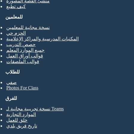
منشئ القصة المصورة
كيف تطبع
للمعلمين
نسخة مجانية للمعلمين
الحزم حي
المكتبات المدرسية والمراكز الإعلامية
حصص التدريب
جميع الموارد المعلم
قوالب أوراق العمل
قوالب الملصقات
للطلاب
صفي
Photos For Class
للفرق
نسخة تجريبية مجانية لـ Teams
الموارد التجارية
خلق للعمل
تاريخ فريق بلدي