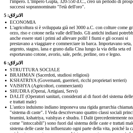
l'impero. L'Impero Gupta, 320-550 d.C., creò un periodo di prospe
successi soprannominato "l'età dell'oro".
الانزلاق: 5
ECONOMIA
L'agricoltura si è sviluppata già nel 3000 a.C. con colture come g
orzo, riso e cotone nella valle dell'Indo. Gli antichi indiani potreb
anche essere stati i primi ad allevare polli! I fiumi e gli oceani si
prestavano a viaggiare e commerciare in barca. Importavano seta,
argento, stagno, lana e grano dalla Cina lungo la via della seta ed
esportavano cotone, avorio, sale, perle, perline, oro e legno.
الانزلاق: 6
STRUTTURA SOCIALE
BRAHMAN (Sacerdoti, studiosi religiosi)
KSHATRIYA (Governanti, guerrieri, ricchi proprietari terrieri)
VAISHYA (Agricoltori, commercianti)
SHUDRA (Operai, Artigiani, Servi)
DALIT (Operatori sanitari, considerati al di fuori del sistema delle
e trattati male)
L'antico induismo indiano imponeva una rigida gerarchia chiamat
"sistema di caste". I Veda descrivevano quattro classi sociali princi
bramini, kshatriya, vaishyas e shudra. I Dalit (precedentemente no
come "intoccabili") sono fuori dal sistema delle caste e trattati male
sistema delle caste ha influenzato ogni parte della vita, poiché la c