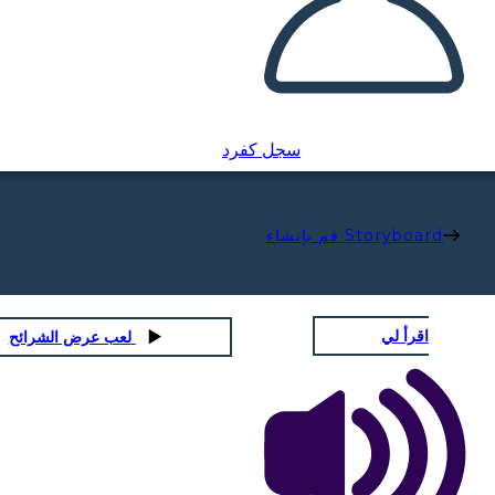
سجل كفرد
قم بإنشاء Storyboard
اقرأ لي
لعب عرض الشرائح
O STATESMAN