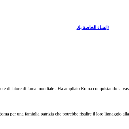
إنشاء الخاصة بك!
r l'assassinio e
nipote Ottaviano
stus
Cesare
. Il suo
lica e l'inizio del
so e dittatore di fama mondiale . Ha ampliato Roma conquistando la vasta 
Roma per una famiglia patrizia che potrebbe risalire il loro lignaggio al