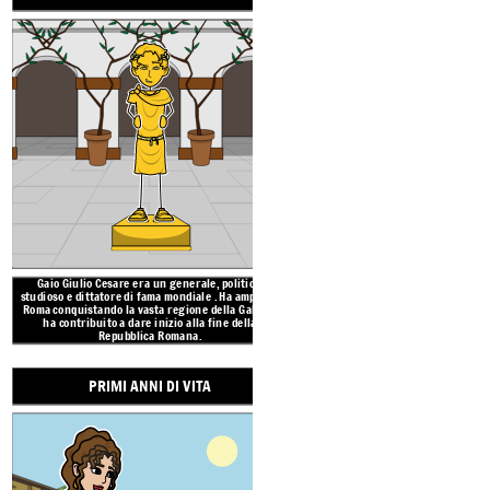
Gaio Giulio Cesare era un
generale, politico,
Giulio Cesare
è
nato nel mese di
lug
studioso e dittatore di
fama mondiale
. Ha ampliato
Roma per una famiglia patrizia 
Roma conquistando la vasta regione della Gallia e
risalire il loro lignaggio alla fonda
ha contribuito a dare inizio alla fine della
17 anni sposò la figlia di Cinna, un 
Repubblica Romana.
romano.
PRIMI ANNI DI VITA
GENERALE FAMOS
DETTATORE POTENTE
I SENATORI COSPIR
DOBBIAMO
UCCIDERLO!