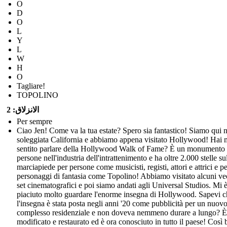
O
D
O
L
Y
L
W
H
O
Tagliare!
TOPOLINO
الانزلاق: 2
Per sempre
Ciao Jen! Come va la tua estate? Spero sia fantastico! Siamo qui n
soleggiata California e abbiamo appena visitato Hollywood! Hai 
sentito parlare della Hollywood Walk of Fame? È un monumento 
persone nell'industria dell'intrattenimento e ha oltre 2.000 stelle su
marciapiede per persone come musicisti, registi, attori e attrici e p
personaggi di fantasia come Topolino! Abbiamo visitato alcuni ve
set cinematografici e poi siamo andati agli Universal Studios. Mi 
piaciuto molto guardare l'enorme insegna di Hollywood. Sapevi c
l'insegna è stata posta negli anni '20 come pubblicità per un nuov
complesso residenziale e non doveva nemmeno durare a lungo? È 
modificato e restaurato ed è ora conosciuto in tutto il paese! Così b