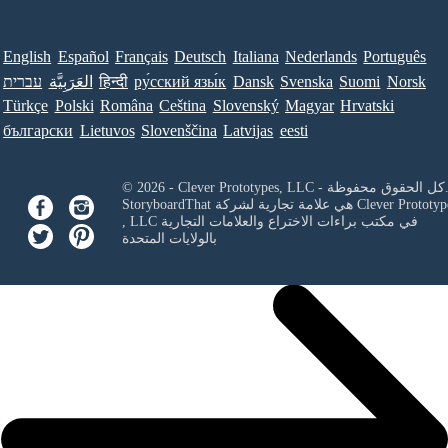
English
Español
Français
Deutsch
Italiana
Nederlands
Português
Norsk
Suomi
Svenska
Dansk
ру́сский язы́к
हिन्दी
العَرَبِيَّة
עברית
Türkçe
Polski
Româna
Ceština
Slovenský
Magyar
Hrvatski
български
Lietuvos
Slovenščina
Latvijas
eesti
Clever Prototypes, - كل الحقوق محفوظة.
Clever Prototyp
StoryboardThat هي علامة تجارية لشركة
في مكتب براءات الاختراع والعلامات التجارية
, LLC
بالولايات المتحدة