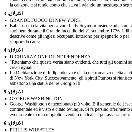
la canzone e si rende conto che stava inviando un messaggio segre
الانزلاق: 3
GRANDE FUOCO DI NEW YORK
Isabel rischia la vita per salvare Lady Seymour insieme ad alcuni 
suoi beni durante il Grande Incendio del 21 settembre 1776. Il lib
descrive come gli inglesi occupanti lottarono per spegnerlo o per
scoprire la causa.
الانزلاق: 4
DICHIARAZIONE DI INDIPENDENZA
"Riteniamo che queste verità siano evidenti, che tutti gli uomini s
creati uguali".
La Dichiarazione di Indipendenza è citata nel romanzo e letta ai ci
di New York City. Successivamente, gli ispirati Patriots si riunisc
abbattono una statua del re Giorgio III.
الانزلاق: 5
GEORGE WASHINGTON
George Washington è menzionato più volte. È il generale dell'eser
continentale ed è visto e citato ovunque. Si fa persino riferimento 
evento reale di un complotto sventato dai lealisti per assassinarlo.
الانزلاق: 6
PHILLIS WHEATLEY