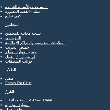
المساعدة والأسئلة الشائعة
منشئ القصة المصورة
كيف تطبع
للمعلمين
نسخة مجانية للمعلمين
الحزم حي
المكتبات المدرسية والمراكز الإعلامية
حصص التدريب
جميع الموارد المعلم
قوالب أوراق العمل
قوالب الملصقات
للطلاب
صفي
Photos For Class
للفرق
نسخة تجريبية مجانية لـ Teams
الموارد التجارية
خلق للعمل