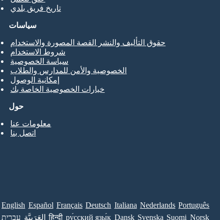
تاريخ فريق بلدي
سياسات
حقوق التأليف والنشر القصة المصورة والاستخدام
شروط الاستخدام
سياسة الخصوصية
الخصوصية والأمن للمدارس والطلاب
إمكانية الوصول
خيارات الخصوصية الخاصة بك
حول
معلومات عنا
اتصل بنا
English
Español
Français
Deutsch
Italiana
Nederlands
Português
Norsk
Suomi
Svenska
Dansk
ру́сский язы́к
हिन्दी
العَرَبِيَّة
עברית