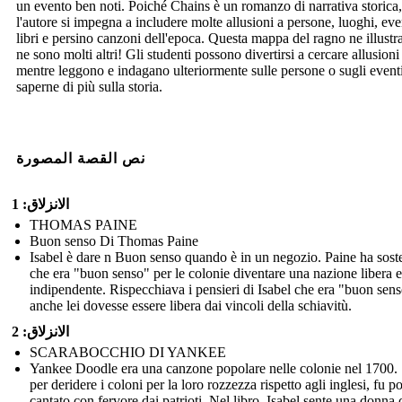
un evento ben noti. Poiché Chains è un romanzo di narrativa storica,
l'autore si impegna a includere molte allusioni a persone, luoghi, eve
libri e persino canzoni dell'epoca. Questa mappa del ragno ne illustr
ne sono molti altri! Gli studenti possono divertirsi a cercare allusioni
mentre leggono e indagano ulteriormente sulle persone o sugli event
saperne di più sulla storia.
نص القصة المصورة
الانزلاق: 1
THOMAS PAINE
Buon senso Di Thomas Paine
Isabel è dare n Buon senso quando è in un negozio. Paine ha sost
che era "buon senso" per le colonie diventare una nazione libera e
indipendente. Rispecchiava i pensieri di Isabel che era "buon sen
anche lei dovesse essere libera dai vincoli della schiavitù.
الانزلاق: 2
SCARABOCCHIO DI YANKEE
Yankee Doodle era una canzone popolare nelle colonie nel 1700. 
per deridere i coloni per la loro rozzezza rispetto agli inglesi, fu po
cantato con fervore dai patrioti. Nel libro, Isabel sente una donna 