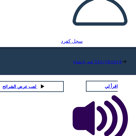
سجل كفرد
قم بإنشاء Storyboard
اقرأ لي
لعب عرض الشرائح
000-40.000 ANNI FA
35.000-12.000 a.C.
Homo Sapiens Sapiens:
 Sapiens Neanderthalensis:
Neanderthal
I primi esseri umani modern