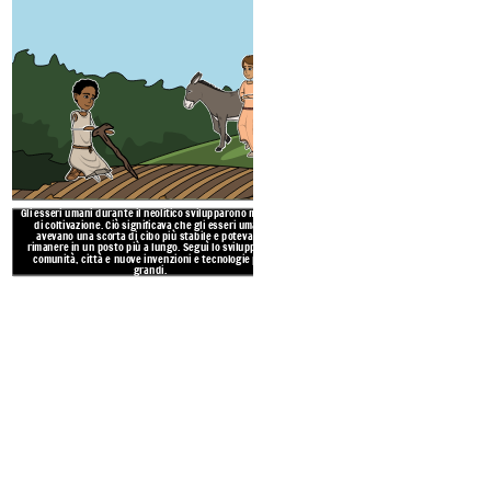
Gli esseri umani durante il neolitico svilupparono metodi
di coltivazione. Ciò significava che gli esseri umani
avevano una scorta di cibo più stabile e potevano
rimanere in un posto più a lungo. Seguì lo sviluppo di
comunità, città e nuove invenzioni e tecnologie più
grandi.