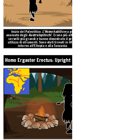
Inizio del Paleolitico.
L'Homo habilis
era più
Il primo ominide a stare completa
avanzato degli
Australopitechi
. Erano più alti con
differenza di
Homo habilis
e gli
austra
cervelli più grandi e hanno dimostrato il primo
curvi simili alle scimmie. Anche l'Up
1,9 MILIONI DI ANNI FA
400.000-40.000 
utilizzo di strumenti. Sono stati trovati in Africa
il fuoco. Ciò ha permesso loro di mig
intorno all'Etiopia e alla Tanzania.
Medio Oriente,
Europa
Homo Sapiens Neandert
Homo Ergaster Erectus: Upright Man
Neanderth