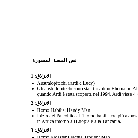
نص القصة المصورة
الانزلاق: 1
Australopitechi (Ardi e Lucy)
Gli australopitechi sono stati trovati in Etiopia, in A
quando Ardi è stata scoperta nel 1994. Ardi visse 4,4 
الانزلاق: 2
Homo Habilis: Handy Man
Inizio del Paleolitico. L'Homo habilis era più avanzat
in Africa intorno all'Etiopia e alla Tanzania.
الانزلاق: 3
Homo Ergaster Erectus: Upright Man